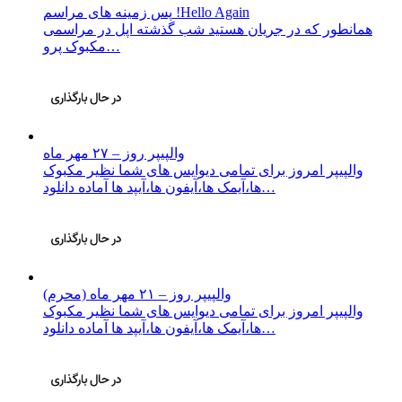
پس زمینه های مراسم !Hello Again
همانطور که در جریان هستید شب گذشته اپل در مراسمی
مکبوک پرو…
والپیپر روز – ۲۷ مهر ماه
والپیپر امروز برای تمامی دیوایس های شما نظیر مکبوک
ها،آیمک ها،آیفون ها،آیپد ها آماده دانلود…
والپیپر روز – ۲۱ مهر ماه (محرم)
والپیپر امروز برای تمامی دیوایس های شما نظیر مکبوک
ها،آیمک ها،آیفون ها،آیپد ها آماده دانلود…