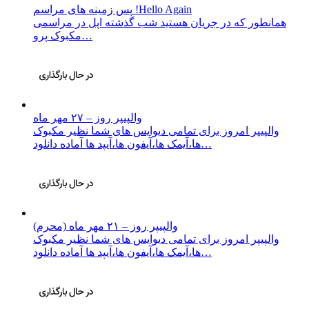
پس زمینه های مراسم !Hello Again
همانطور که در جریان هستید شب گذشته اپل در مراسمی
مکبوک پرو…
والپیپر روز – ۲۷ مهر ماه
والپیپر امروز برای تمامی دیوایس های شما نظیر مکبوک
ها،آیمک ها،آیفون ها،آیپد ها آماده دانلود…
والپیپر روز – ۲۱ مهر ماه (محرم)
والپیپر امروز برای تمامی دیوایس های شما نظیر مکبوک
ها،آیمک ها،آیفون ها،آیپد ها آماده دانلود…