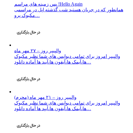
پس زمینه های مراسم !Hello Again
همانطور که در جریان هستید شب گذشته اپل در مراسمی
مکبوک پرو…
والپیپر روز – ۲۷ مهر ماه
والپیپر امروز برای تمامی دیوایس های شما نظیر مکبوک
ها،آیمک ها،آیفون ها،آیپد ها آماده دانلود…
والپیپر روز – ۲۱ مهر ماه (محرم)
والپیپر امروز برای تمامی دیوایس های شما نظیر مکبوک
ها،آیمک ها،آیفون ها،آیپد ها آماده دانلود…