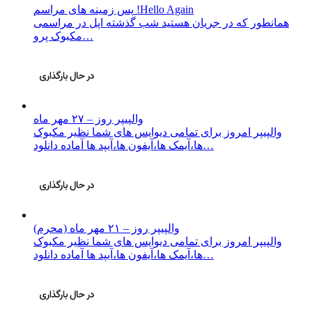
پس زمینه های مراسم !Hello Again
همانطور که در جریان هستید شب گذشته اپل در مراسمی
مکبوک پرو…
والپیپر روز – ۲۷ مهر ماه
والپیپر امروز برای تمامی دیوایس های شما نظیر مکبوک
ها،آیمک ها،آیفون ها،آیپد ها آماده دانلود…
والپیپر روز – ۲۱ مهر ماه (محرم)
والپیپر امروز برای تمامی دیوایس های شما نظیر مکبوک
ها،آیمک ها،آیفون ها،آیپد ها آماده دانلود…