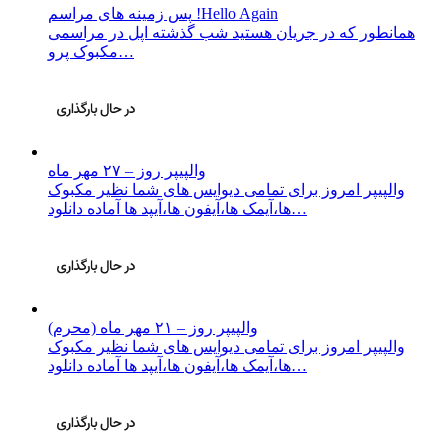
پس زمینه های مراسم !Hello Again
همانطور که در جریان هستید شب گذشته اپل در مراسمی
مکبوک پرو…
والپیپر روز – ۲۷ مهر ماه
والپیپر امروز برای تمامی دیوایس های شما نظیر مکبوک
ها،آیمک ها،آیفون ها،آیپد ها آماده دانلود…
والپیپر روز – ۲۱ مهر ماه (محرم)
والپیپر امروز برای تمامی دیوایس های شما نظیر مکبوک
ها،آیمک ها،آیفون ها،آیپد ها آماده دانلود…