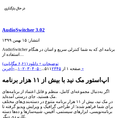
AudioSwitcher 3.02
انتشار: ۱۵ بهمن ۱۳۹۹
AudioSwitcher برنامه ای که به شما کنترلی سریع و اسان در هنگام
استفاده از…
توضیحات + دانلود (۶,۶۱ مگابایت)
آخرین »
صفحه ۱ از ۵۱
۵
۴
۳
۲
۱
...
۵۰
۴۰
۳۰
۲۰
۱۰
...
»
اپ‌استور مک نید با بیش از ۱۱ هزار برنامه
اگر به‌دنبال مجموعه‌ای کامل، منظم و قابل اعتماد از برنامه‌های
مک هستید، جای درستی آمده‌اید.
در مک نید، بیش از ۱۱ هزار برنامه متنوع در دسته‌بندی‌های مختلف
برای شما فراهم شده؛ از طراحی گرافیک و ویرایش ویدیو گرفته تا
برنامه‌نویسی، ابزارهای سیستمی، آفیس، شبیه‌سازها و ده‌ها دسته
کاربردی دیگر.