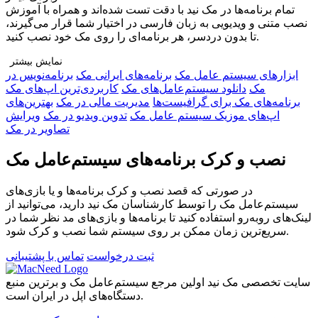
تمام برنامه‌ها در مک نید با دقت تست شده‌اند و همراه با آموزش
نصب متنی و ویدیویی به زبان فارسی در اختیار شما قرار می‌گیرند،
تا بدون دردسر، هر برنامه‌ای را روی مک خود نصب کنید.
نمایش بیشتر
ابزار‌های سیستم عامل مک
برنامه‌های ایرانی مک
برنامه‌نویس در
چرا مک نید را انتخاب کنید؟
مک
دانلود سیستم‌عامل‌های مک
کاربردی‌ترین اپ‌های مک
🔹 تنوع بی‌نظیر: دسترسی به هزاران برنامه در دسته‌بندی‌های
برنامه‌های مک برای گرافیست‌ها
مدیریت مالی در مک
بهترین‌های
مختلف برای هر نوع نیاز
اپ‌های موزیک سیستم عامل مک
تدوین ویدیو در مک
ویرایش
🔹 راهنمای نصب کامل: آموزش قدم‌به‌قدم متنی و ویدیویی برای هر
تصاویر در مک
برنامه
🔹 پشتیبانی اختصاصی و نصب رایگان: اگر به مشکلی برخوردید، تیم
نصب و کرک برنامه‌های سیستم‌عامل مک
ما همراه شماست
🔹 جامعه‌ی کاربران مک نید: ارتباط با کاربران دیگر، دریافت
در صورتی که قصد نصب و کرک برنامه‌ها و یا بازی‌های
تجربه‌ها و پرسش و پاسخ
سیستم‌عامل مک را توسط کارشناسان مک نید دارید، می‌توانید از
🔹 بروزرسانی مداوم: اضافه شدن برنامه‌های جدید و محبوب
لینک‌های رو‌به‌رو استفاده کنید تا برنامه‌ها و بازی‌های مد نظر شما در
به‌صورت منظم
سریع‌ترین زمان ممکن بر روی سیستم شما نصب و کرک شود.
فقط یک قدم تا دسترسی نامحدود!
ثبت درخواست
تماس با پشتیبانی
در سایت ثبت‌نام کنید، پلن مناسب خود را انتخاب کنید و دنیایی از
اپلیکیشن‌های مک را در اختیار داشته باشید. با مک نید، تجربه‌ی
سایت تخصصی مک نید اولین مرجع سیستم‌عامل مک و برترین منبع
استفاده از مک ساده‌تر، حرفه‌ای‌تر و لذت‌بخش‌تر از همیشه است.
دستگاه‌های اپل در ایران است.