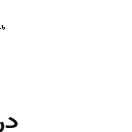
والپیپر امروز برای تمامی دیوایس های شما نظیر مکبوک ها،آیمک ها،آیفون ها،آیپد ها آماده دانلود می باشد. هر روز با بخش زیبای ما همراه باشید.​