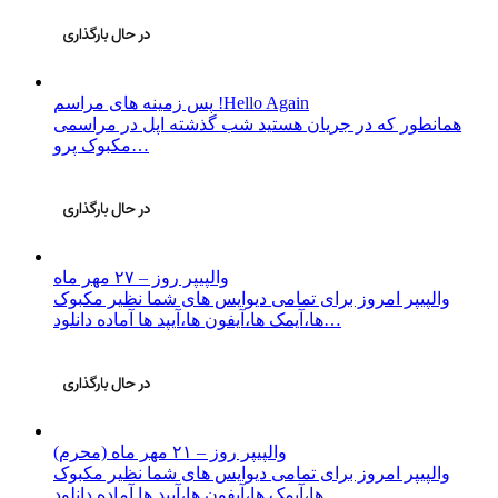
پس زمینه های مراسم !Hello Again
همانطور که در جریان هستید شب گذشته اپل در مراسمی
مکبوک پرو…
والپیپر روز – ۲۷ مهر ماه
والپیپر امروز برای تمامی دیوایس های شما نظیر مکبوک
ها،آیمک ها،آیفون ها،آیپد ها آماده دانلود…
والپیپر روز – ۲۱ مهر ماه (محرم)
والپیپر امروز برای تمامی دیوایس های شما نظیر مکبوک
ها،آیمک ها،آیفون ها،آیپد ها آماده دانلود…