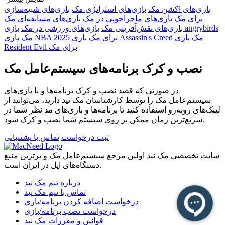
همه بازی‌ها همراه با راهنمای نصب کامل فارسی – به‌صورت متنی
بازی‌های اکشن مک
بازی‌های استراتژی مک
بازی‌های شبیه‌سازی
و ویدیویی – در اختیار شما قرار گرفته‌اند تا بدون دغدغه اجرا شوند.
برای مک
بازی‌های ماجراجویی در مک
بازی‌های مسابقه‌ای مک
بازی‌های نقش‌آفرینی مک
بازی‌های ورزشی در مک
بازی angrybirds
چرا مک نید برای گیمرهای مک انتخاب مناسبی‌ست؟
بازی Assassin's Creed مک
بازی
بازی NBA 2025 برای مک
مک
🔹 تنوع بی‌نظیر در ژانرها: اکشن، استراتژی، شبیه‌سازی، ماجرایی،
Resident Evil برای مک
آنلاین، کلاسیک و بیشتر
🔹 سازگاری کامل با نسخه‌های مختلف macOS
نصب و کرک برنامه‌های سیستم‌عامل مک
🔹 آموزش نصب گام‌به‌گام، مناسب حتی برای تازه‌واردها
🔹 پشتیبانی اختصاصی در صورت وجود هرگونه مشکل
در صورتی که قصد نصب و کرک برنامه‌ها و یا بازی‌های
🔹 دسترسی بدون محدودیت پس از عضویت
سیستم‌عامل مک را توسط کارشناسان مک نید دارید، می‌توانید از
لینک‌های رو‌به‌رو استفاده کنید تا برنامه‌ها و بازی‌های مد نظر شما در
کافی‌ست عضو شوید و وارد دنیای بازی‌های مک نید شوید؛ جایی که
سریع‌ترین زمان ممکن بر روی سیستم شما نصب و کرک شود.
سرگرمی، هیجان و سادگی کنار هم قرار گرفته‌اند. از همین حالا
ماجراجویی‌تان را شروع کنید!
ثبت درخواست
تماس با پشتیبانی
سایت تخصصی مک نید اولین مرجع سیستم‌عامل مک و برترین منبع
دستگاه‌های اپل در ایران است.
درباره تیم مک نید
تماس با تیم مک نید
درخواست اضافه کردن برنامه/بازی
درخواست نصب برنامه/بازی
قوانین و مقررات مک نید