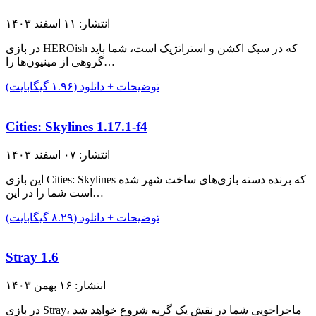
انتشار: ۱۱ اسفند ۱۴۰۳
در بازی HEROish که در سبک اکشن و استراتژیک است، شما باید
گروهی از مینیون‌ها را…
توضیحات + دانلود (۱.۹۶ گیگابایت)
Cities: Skylines 1.17.1-f4
انتشار: ۰۷ اسفند ۱۴۰۳
این بازی Cities: Skylines که برنده دسته بازی‌های ساخت شهر شده
است شما را در این…
توضیحات + دانلود (۸.۲۹ گیگابایت)
Stray 1.6
انتشار: ۱۶ بهمن ۱۴۰۳
در بازی Stray، ماجراجویی شما در نقش یک گربه شروع خواهد شد