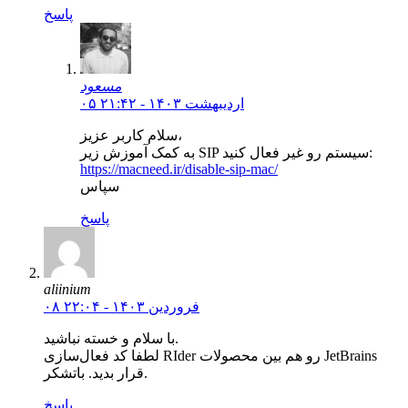
پاسخ
مسعود
۰۵ اردیبهشت ۱۴۰۳ - ۲۱:۴۲
سلام کاربر عزیز،
به کمک آموزش زیر SIP سیستم رو غیر فعال کنید:
https://macneed.ir/disable-sip-mac/
سپاس
پاسخ
aliinium
۰۸ فروردین ۱۴۰۳ - ۲۲:۰۴
با سلام و خسته نباشید.
لطفا کد فعال‌سازی RIder رو هم بین محصولات JetBrains
قرار بدید. باتشکر.
پاسخ