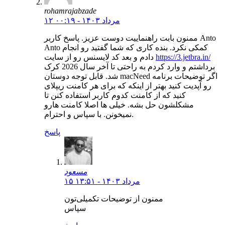
rohamrajabzade
۱۲ مرداد ۱۴۰۳ - ۰۰:۱۹
ممنون بابت راهنماییت دوست عزیز. پاسخ کاربر Anto
Anto کمکی نکرد. بنده کاری که شما گفتید رو انجام
https://3.jetbra.in/
دادم و بعد کد لایسنس رو از سایت
برداشتم و وارد کردم به راحتی تا آخر سال 2026 کرک
شد. قابل توجه دوستان macNeed اگر توضیحات برنامه
رو آپدیت کنید بهتر از اینکه که برای هر کامنت ریپلای
کنید که از کامنت کدوم کاربر استفاده کنن تا
مشکلشون حل بشه. خیلی ها اصلا کامنت هارو
نمیخونن. با سپاس و احترام.
پاسخ
مسعود
۱۵ مرداد ۱۴۰۳ - ۱۳:۵۱
ممنون از توضیحات تکمیلی‌تون
سپاس