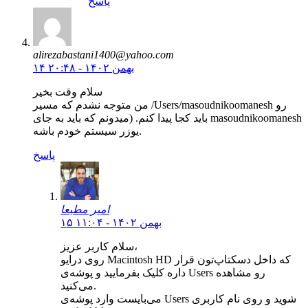
پاسخ
alirezabastani1400@yahoo.com
۱۴ بهمن ۱۴۰۲ - ۲۰:۴۸
سلام وقت بخير
من متوجه نشدم که مسیر /Users/masoudnikoomanesh رو
باید کجا پیدا کنم. (میدونم که باید به جای masoudnikoomanesh
یوزر سیستم خودم باشه.
پاسخ
امیر مطیعا
۱۵ بهمن ۱۴۰۲ - ۱۱:۰۴
سلام کاربر عزیز،
روی درایو Macintosh HD که داخل دسکتاپ‌تون قرار
داره کلیک بفرمایید و پوشه‌ی Users رو مشاهده
می‌کنید.
می‌بایست وارد پوشه‌ی Users شوید و روی نام کاربری