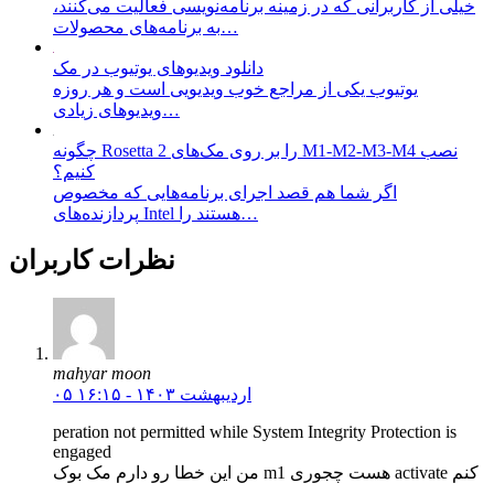
خیلی از کاربرانی که در زمینه برنامه‌نویسی فعالیت می‌کنند،
به برنامه‌های محصولات…
دانلود ویدیو‌های یوتیوب در مک
یوتیوب یکی از مراجع خوب ویدیویی است و هر روزه
ویدیو‌های زیادی…
چگونه Rosetta 2 را بر روی مک‌های M1-M2-M3-M4 نصب
کنیم؟
اگر شما هم قصد اجرای برنامه‌هایی که مخصوص
پردازنده‌های Intel هستند را…
نظرات کاربران
mahyar moon
۰۵ اردیبهشت ۱۴۰۳ - ۱۶:۱۵
peration not permitted while System Integrity Protection is
engaged
من این خطا رو دارم مک بوک m1 هست چجوری activate کنم