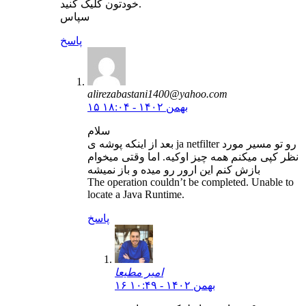
خودتون کلیک کنید.
سپاس
پاسخ
alirezabastani1400@yahoo.com
۱۵ بهمن ۱۴۰۲ - ۱۸:۰۴
سلام
بعد از اینکه پوشه ی ja netfilter رو تو مسیر مورد
نظر کپی میکنم همه چیز اوکیه. اما وقتی میخوام
بازش کنم این ارور رو میده و باز نمیشه
The operation couldn’t be completed. Unable to
locate a Java Runtime.
پاسخ
امیر مطیعا
۱۶ بهمن ۱۴۰۲ - ۱۰:۴۹