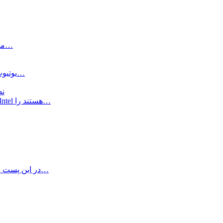
معمولا بهترین راه برای جان‌دادن دوباره به مک، یک نصب کلین از…
یوتیوب یکی از مراجع خوب ویدیویی است و هر روزه ویدیو‌های زیادی…
چگونه 2
اگر شما هم قصد اجرای برنامه‌هایی که مخصوص پردازنده‌های Intel هستند را…
در این پست تمامی درایور‌های ویندوز ۱۰ بوت کمپ را برای تمامی مدل‌های…