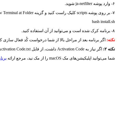
۶- وارد پوشه ja-netfilter شوید.
۷- بر روی پوشه scripts کلیک راست کنید و گزینه New Terminal at Folder را بزنید و دستور زیر را در آن بنویسید و اینتر کنید.
bash install.sh
۸- برنامه کرک شده است و می‌توانید از آن استفاده کنید.
نکته:
اگر برنامه بعد از مراحل بالا از شما درخواست کُد فعال سازی کرد،
نکته ۲:
اگر نیاز به Activation Code داشت، از فایل Activation Code.txt موجود در پوشه ja-netfiler-2025 استفاده کنید.
شما می‌توانید اپلیکیشن‌های مک macOS را از مک نید، مرجع ارائه
برنا