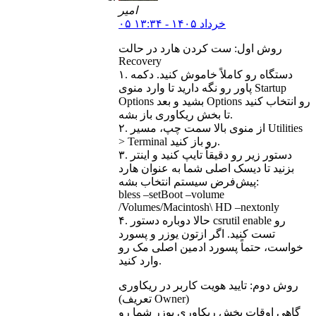
امیر
۰۵ خرداد ۱۴۰۵ - ۱۳:۳۴
روش اول: ست کردن هارد در حالت
Recovery
۱. دستگاه رو کاملاً خاموش کنید. دکمه
پاور رو نگه دارید تا وارد منوی Startup
Options بشید و بعد Options رو انتخاب کنید
تا بخش ریکاوری باز بشه.
۲. از منوی بالا سمت چپ، مسیر Utilities
> Terminal رو باز کنید.
۳. دستور زیر رو دقیقاً تایپ کنید و اینتر
بزنید تا دیسک اصلی شما به عنوان هارد
پیش‌فرض سیستم انتخاب بشه:
bless –setBoot –volume
/Volumes/Macintosh\ HD –nextonly
۴. حالا دوباره دستور csrutil enable رو
تست کنید. اگر ازتون یوزر و پسورد
خواست، حتماً پسورد ادمین اصلی مک رو
وارد کنید.
روش دوم: تایید هویت کاربر در ریکاوری
(تعریف Owner)
گاهی اوقات بخش ریکاوری یوزر شما رو