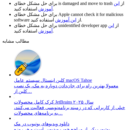
از
این
is damaged and move to trash
برای حل مشکل خطای
استفاده کنید.
آموزش
Apple cannot check it for malicious
برای حل مشکل خطای
استفاده کنید.
از
این آموزش
software
از
این
unidentified developer app
برای حل مشکل خطای
استفاده کنید.
آموزش
مطالب مشابه
کلین اینستال سیستم عامل macOS Tahoe
معمولا بهترین راه برای جان‌دادن دوباره به مک، یک نصب
کلین از…
کرک کامل محصولات JetBrains سال ۲۰۲۵
خیلی از کاربرانی که در زمینه برنامه‌نویسی فعالیت می‌کنند،
به برنامه‌های محصولات…
دانلود ویدیو‌های یوتیوب در مک
یوتیوب یکی از مراجع خوب ویدیویی است و هر روزه