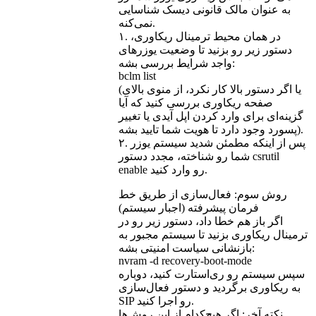
به عنوان مالک قانونی دیسک شناسایی
نمی‌کنه.
۱. در همان محیط ترمینال ریکاوری،
دستور زیر رو بزنید تا وضعیت یوزرهای
واجد شرایط بررسی بشه:
bclm list
(یا اگر دستور بالا کار نکرد، از منوی بالای
صفحه ریکاوری بررسی کنید که آیا
گزینه‌ای برای وارد کردن اپل آیدی یا تغییر
پسورد وجود دارد تا هویت شما تایید بشه).
۲. پس از اینکه مطمئن شدید سیستم یوزر
شما رو شناخته، مجدد دستور csrutil
enable رو وارد کنید.
روش سوم: فعال‌سازی از طریق خط
فرمان پیشرفته (اجبار سیستم)
اگر باز هم خطا داد، دستور زیر رو در
ترمینال ریکاوری بزنید تا سیستم مجبور به
بازنشانی سیاست امنیتی بشه:
nvram -d recovery-boot-mode
سپس سیستم رو ری‌استارت کنید، دوباره
به ریکاوری برگردید و دستور فعال‌سازی
SIP رو اجرا کنید.
نکته آخر: اگر هیچ‌کدام از این روش‌ها