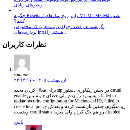
ویدیو‌های زیادی…
چگونه Rosetta 2 را بر روی مک‌های M1-M2-M3-M4 نصب
کنیم؟
اگر شما هم قصد اجرای برنامه‌هایی که مخصوص
پردازنده‌های Intel هستند را…
نظرات کاربران
samanz
۲۳ اردیبهشت ۱۴۰۵ - ۱۳:۱۷
برای فعال کردن مجدد sip در بخش ریکاوری دستور csrutil
enable و سپس y و پسوورد رو زدم ولی خطای failed to
update security configuration for Macintosh HD, failed to
create local policy رو میگیرم. چندین بار تست کردم و بعدش
وضعیت csrutil status رو هم چک کردم ولی میزنه disabled .
پاسخ