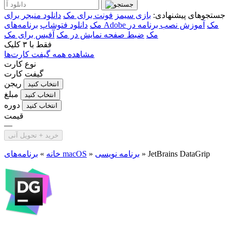
جستجوهای پیشنهادی:
بازی سیمز
فونت برای مک
دانلود منیجر برای
برنامه‌های Adobe مک
آموزش نصب برنامه در
مک
دانلود فتوشاپ
مک
ضبط صفحه نمایش در مک
آفیس برای مک
فقط با
۳ کلیک
مشاهده همه گیفت کارت‌ها
نوع کارت
گیفت کارت
ریجن
انتخاب کنید
مبلغ
انتخاب کنید
دوره
انتخاب کنید
قیمت
—
خرید + تحویل آنی
JetBrains DataGrip
»
برنامه نویسی
»
برنامه‌های macOS
خانه
»