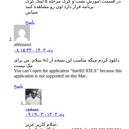
در قسمت آموزش نصب و کرک مرحله ۵ لینک کرک
برنامه قرار دارد اون رو مشاهده کنید.
سپاس
پاسخ
alirezasol
۰۸ دی ۱۴۰۳ - ۱۵:۳۳
سلام. من برای m2 دانلود کردم میگه مناسب این نسخه از
مک نیست
You can’t open the application “IntelliJ IDEA” because this
application is not supported on this Mac.
پاسخ
مسعود
۰۹ دی ۱۴۰۳ - ۱۹:۰۳
سلام کاربر عزیز،