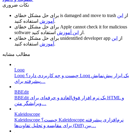
نکات ضروری
از
این
is damaged and move to trash
برای حل مشکل خطای
استفاده کنید.
آموزش
Apple cannot check it for malicious
برای حل مشکل خطای
استفاده کنید.
از
این آموزش
software
از
این
unidentified developer app
برای حل مشکل خطای
استفاده کنید.
آموزش
مطالب مشابه
Looq
Looq چیست و چه کاربردی دارد؟ Looq یک ابزار پیش‌نمایش
پیشرفته برای…
BBEdit
BBEdit یک نرم افزار فوق‌العاده و حرفه‌ای برای HTML و
ویرایشگر متن…
Kaleidoscope
Kaleidoscope چیست؟ Kaleidoscope نرم‌افزاری پیشرفته
برای مقایسه و تحلیل تفاوت‌ها (Diff) بین…