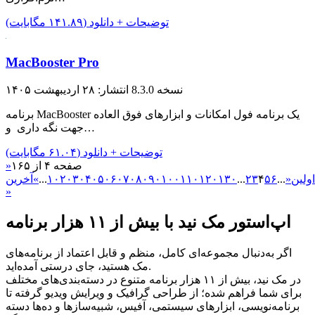
توضیحات + دانلود (۱۴۱.۸۹ مگابایت)
MacBooster Pro
نسخه 8.3.0
انتشار: ۲۸ اردیبهشت ۱۴۰۵
برنامه MacBooster یک برنامه فول امکانات و ابزار‌های فوق العاده
جهت نگه داری و…
توضیحات + دانلود (۶۱.۰۴ مگابایت)
صفحه ۴ از ۱۶۵
«
اولین
«
...
۶
۵
۴
۳
۲
...
۱۳۰
۱۲۰
۱۱۰
۱۰۰
۹۰
۸۰
۷۰
۶۰
۵۰
۴۰
۳۰
۲۰
۱۰
...
»
آخرین
»
اپ‌استور مک نید با بیش از ۱۱ هزار برنامه
اگر به‌دنبال مجموعه‌ای کامل، منظم و قابل اعتماد از برنامه‌های
مک هستید، جای درستی آمده‌اید.
در مک نید، بیش از ۱۱ هزار برنامه متنوع در دسته‌بندی‌های مختلف
برای شما فراهم شده؛ از طراحی گرافیک و ویرایش ویدیو گرفته تا
برنامه‌نویسی، ابزارهای سیستمی، آفیس، شبیه‌سازها و ده‌ها دسته