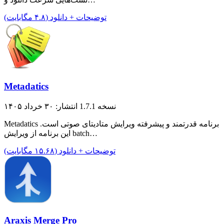
توضیحات + دانلود (۴.۸ مگابایت)
Metadatics
نسخه 1.7.1
انتشار: ۳۰ خرداد ۱۴۰۵
Metadatics برنامه قدرتمند و پیشرفته ویرایش متادیتای صوتی است.
این برنامه از ویرایش batch…
توضیحات + دانلود (۱۵.۶۸ مگابایت)
Araxis Merge Pro