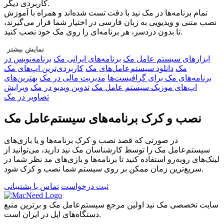
کاربردی دیگر.
تمام برنامه‌ها در مک نید با دقت تست شده‌اند و همراه با آموزش
نصب متنی و ویدیویی به زبان فارسی در اختیار شما قرار می‌گیرند،
تا بدون دردسر، هر برنامه‌ای را روی مک خود نصب کنید.
نمایش بیشتر
ابزار‌های سیستم عامل مک
برنامه‌های ایرانی مک
برنامه‌نویس در
چرا مک نید را انتخاب کنید؟
مک
دانلود سیستم‌عامل‌های مک
کاربردی‌ترین اپ‌های مک
🔹 تنوع بی‌نظیر: دسترسی به هزاران برنامه در دسته‌بندی‌های
برنامه‌های مک برای گرافیست‌ها
مدیریت مالی در مک
بهترین‌های
مختلف برای هر نوع نیاز
اپ‌های موزیک سیستم عامل مک
تدوین ویدیو در مک
ویرایش
🔹 راهنمای نصب کامل: آموزش قدم‌به‌قدم متنی و ویدیویی برای هر
تصاویر در مک
برنامه
🔹 پشتیبانی اختصاصی و نصب رایگان: اگر به مشکلی برخوردید، تیم
نصب و کرک برنامه‌های سیستم‌عامل مک
ما همراه شماست
🔹 جامعه‌ی کاربران مک نید: ارتباط با کاربران دیگر، دریافت
در صورتی که قصد نصب و کرک برنامه‌ها و یا بازی‌های
تجربه‌ها و پرسش و پاسخ
سیستم‌عامل مک را توسط کارشناسان مک نید دارید، می‌توانید از
🔹 بروزرسانی مداوم: اضافه شدن برنامه‌های جدید و محبوب
لینک‌های رو‌به‌رو استفاده کنید تا برنامه‌ها و بازی‌های مد نظر شما در
به‌صورت منظم
سریع‌ترین زمان ممکن بر روی سیستم شما نصب و کرک شود.
فقط یک قدم تا دسترسی نامحدود!
ثبت درخواست
تماس با پشتیبانی
در سایت ثبت‌نام کنید، پلن مناسب خود را انتخاب کنید و دنیایی از
اپلیکیشن‌های مک را در اختیار داشته باشید. با مک نید، تجربه‌ی
سایت تخصصی مک نید اولین مرجع سیستم‌عامل مک و برترین منبع
استفاده از مک ساده‌تر، حرفه‌ای‌تر و لذت‌بخش‌تر از همیشه است.
دستگاه‌های اپل در ایران است.