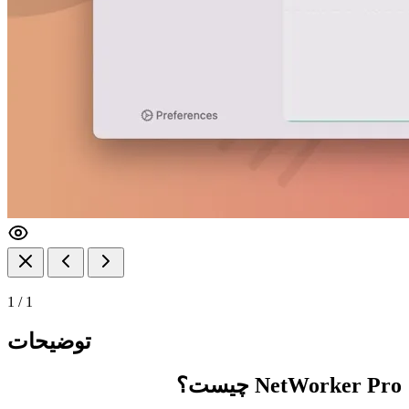
1
/
1
توضیحات
NetWorker Pro چیست؟