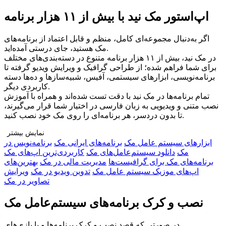
اپ‌استور مک نید با بیش از ۱۱ هزار برنامه
اگر به‌دنبال مجموعه‌ای کامل، منظم و قابل اعتماد از برنامه‌های
مک هستید، جای درستی آمده‌اید.
در مک نید، بیش از ۱۱ هزار برنامه متنوع در دسته‌بندی‌های مختلف
برای شما فراهم شده؛ از طراحی گرافیک و ویرایش ویدیو گرفته تا
برنامه‌نویسی، ابزارهای سیستمی، آفیس، شبیه‌سازها و ده‌ها دسته
کاربردی دیگر.
تمام برنامه‌ها در مک نید با دقت تست شده‌اند و همراه با آموزش
نصب متنی و ویدیویی به زبان فارسی در اختیار شما قرار می‌گیرند،
تا بدون دردسر، هر برنامه‌ای را روی مک خود نصب کنید.
نمایش بیشتر
ابزار‌های سیستم عامل مک
برنامه‌های ایرانی مک
برنامه‌نویس در
چرا مک نید را انتخاب کنید؟
مک
دانلود سیستم‌عامل‌های مک
کاربردی‌ترین اپ‌های مک
🔹 تنوع بی‌نظیر: دسترسی به هزاران برنامه در دسته‌بندی‌های
برنامه‌های مک برای گرافیست‌ها
مدیریت مالی در مک
بهترین‌های
مختلف برای هر نوع نیاز
اپ‌های موزیک سیستم عامل مک
تدوین ویدیو در مک
ویرایش
🔹 راهنمای نصب کامل: آموزش قدم‌به‌قدم متنی و ویدیویی برای هر
تصاویر در مک
برنامه
🔹 پشتیبانی اختصاصی و نصب رایگان: اگر به مشکلی برخوردید، تیم
نصب و کرک برنامه‌های سیستم‌عامل مک
ما همراه شماست
🔹 جامعه‌ی کاربران مک نید: ارتباط با کاربران دیگر، دریافت
در صورتی که قصد نصب و کرک برنامه‌ها و یا بازی‌های