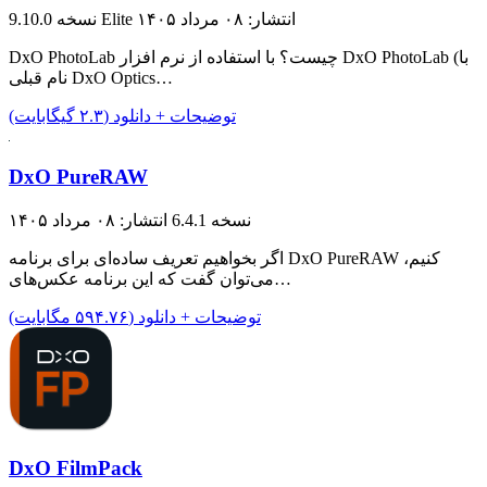
انتشار: ۰۸ مرداد ۱۴۰۵
نسخه 9.10.0 Elite
DxO PhotoLab چیست؟ با استفاده از نرم افزار DxO PhotoLab (با
نام قبلی DxO Optics…
توضیحات + دانلود (۲.۳ گیگابایت)
DxO PureRAW
نسخه 6.4.1
انتشار: ۰۸ مرداد ۱۴۰۵
اگر بخواهیم تعریف ساده‌ای برای برنامه DxO PureRAW کنیم،
می‌توان گفت که این برنامه عکس‌های…
توضیحات + دانلود (۵۹۴.۷۶ مگابایت)
DxO FilmPack