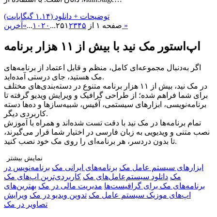
توضیحات + دانلود (۱.۱۴ گیگابایت)
آخرین »
صفحه ۱ از ۲۵
۵
۴
۳
۲
۱
...
۲۰
۱۰
...
»
اپ‌استور مک نید با بیش از ۱۱ هزار برنامه
اگر به‌دنبال مجموعه‌ای کامل، منظم و قابل اعتماد از برنامه‌های
مک هستید، جای درستی آمده‌اید.
در مک نید، بیش از ۱۱ هزار برنامه متنوع در دسته‌بندی‌های مختلف
برای شما فراهم شده؛ از طراحی گرافیک و ویرایش ویدیو گرفته تا
برنامه‌نویسی، ابزارهای سیستمی، آفیس، شبیه‌سازها و ده‌ها دسته
کاربردی دیگر.
تمام برنامه‌ها در مک نید با دقت تست شده‌اند و همراه با آموزش
نصب متنی و ویدیویی به زبان فارسی در اختیار شما قرار می‌گیرند،
تا بدون دردسر، هر برنامه‌ای را روی مک خود نصب کنید.
نمایش بیشتر
ابزار‌های سیستم عامل مک
برنامه‌های ایرانی مک
برنامه‌نویس در
چرا مک نید را انتخاب کنید؟
مک
دانلود سیستم‌عامل‌های مک
کاربردی‌ترین اپ‌های مک
🔹 تنوع بی‌نظیر: دسترسی به هزاران برنامه در دسته‌بندی‌های
برنامه‌های مک برای گرافیست‌ها
مدیریت مالی در مک
بهترین‌های
مختلف برای هر نوع نیاز
اپ‌های موزیک سیستم عامل مک
تدوین ویدیو در مک
ویرایش
🔹 راهنمای نصب کامل: آموزش قدم‌به‌قدم متنی و ویدیویی برای هر
تصاویر در مک
برنامه