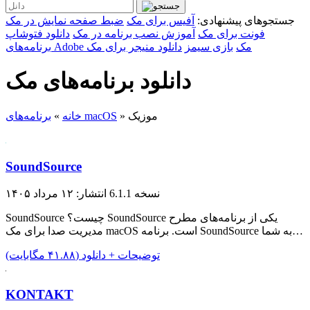
جستجوهای پیشنهادی:
آفیس برای مک
ضبط صفحه نمایش در مک
فونت برای مک
آموزش نصب برنامه در مک
دانلود فتوشاپ
برنامه‌های Adobe مک
بازی سیمز
دانلود منیجر برای مک
دانلود برنامه‌های مک
موزیک
»
برنامه‌های macOS
خانه
»
SoundSource
نسخه 6.1.1
انتشار: ۱۲ مرداد ۱۴۰۵
SoundSource چیست؟ SoundSource یکی از برنامه‌های مطرح
مدیریت صدا برای مک macOS است. برنامه SoundSource به شما…
توضیحات + دانلود (۴۱.۸۸ مگابایت)
KONTAKT