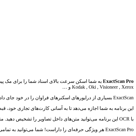
ExactScan Pro
Kodak , Oki , Visioneer , Xerox و …
ExactScan بسیاری از درایور‌های اسکنر‌های فراوان را در خود جای داده است، از Visioneer پرتابل تا Xreox , Kodak , Avision و …
این برنامه به شما اجازه می‌دهد تا به آسانی کارت‌های تجاری خود، قبض
با OCR این برنامه می‌توانید متن‌های داخل تصاویر را تشخیص دهید. متن‌ها را قابل ویرایش و یا جستجو سازید که بسیار سریع‌تر از همیشه خواهد بود! همچنین این برنامه با SpotLight کاملا سازگار است.
ExactScan Pro هر ویژگی حرفه‌ای را داراست! شما می‌توانید به تمامی ابزار‌های مورد نیاز خود دسترسی داشته باشید و کار‌های خود را به بهترین شکل انجام دهید.