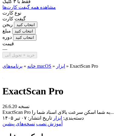
فقط با
۳ کلیک
مشاهده همه گیفت کارت‌ها
نوع کارت
گیفت کارت
ریجن
انتخاب کنید
مبلغ
انتخاب کنید
دوره
انتخاب کنید
قیمت
—
خرید + تحویل آنی
ExactScan Pro
»
ابزار
»
برنامه‌های macOS
خانه
»
ExactScan Pro
نسخه 26.6.20
ExactScan Pro به شما اسکن سرعت بالای اسناد شما را...
دسته‌بندی:
ابزار
تاریخ انتشار: ۰۷ تیر ۱۴۰۵
آموزش نصب
نسخه‌های پیشین