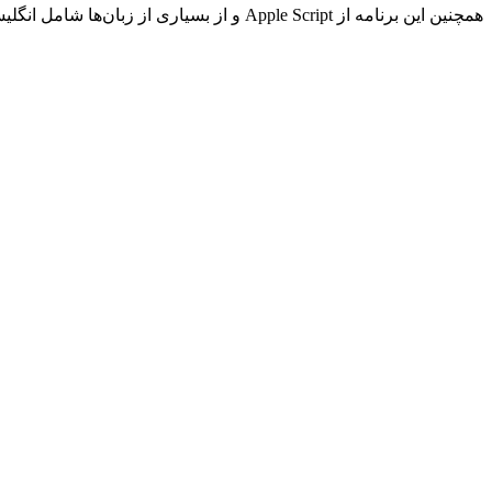
همچنین این برنامه از Apple Script و از بسیاری از زبان‌ها شامل انگلیسی،‌ فرانسه، آلمانی، ایتالیای، ژاپنی و … پشتیبانی می‌کند.