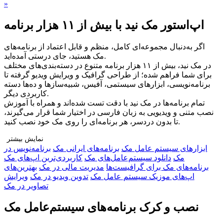
»
اپ‌استور مک نید با بیش از ۱۱ هزار برنامه
اگر به‌دنبال مجموعه‌ای کامل، منظم و قابل اعتماد از برنامه‌های
مک هستید، جای درستی آمده‌اید.
در مک نید، بیش از ۱۱ هزار برنامه متنوع در دسته‌بندی‌های مختلف
برای شما فراهم شده؛ از طراحی گرافیک و ویرایش ویدیو گرفته تا
برنامه‌نویسی، ابزارهای سیستمی، آفیس، شبیه‌سازها و ده‌ها دسته
کاربردی دیگر.
تمام برنامه‌ها در مک نید با دقت تست شده‌اند و همراه با آموزش
نصب متنی و ویدیویی به زبان فارسی در اختیار شما قرار می‌گیرند،
تا بدون دردسر، هر برنامه‌ای را روی مک خود نصب کنید.
نمایش بیشتر
ابزار‌های سیستم عامل مک
برنامه‌های ایرانی مک
برنامه‌نویس در
چرا مک نید را انتخاب کنید؟
مک
دانلود سیستم‌عامل‌های مک
کاربردی‌ترین اپ‌های مک
🔹 تنوع بی‌نظیر: دسترسی به هزاران برنامه در دسته‌بندی‌های
برنامه‌های مک برای گرافیست‌ها
مدیریت مالی در مک
بهترین‌های
مختلف برای هر نوع نیاز
اپ‌های موزیک سیستم عامل مک
تدوین ویدیو در مک
ویرایش
🔹 راهنمای نصب کامل: آموزش قدم‌به‌قدم متنی و ویدیویی برای هر
تصاویر در مک
برنامه
🔹 پشتیبانی اختصاصی و نصب رایگان: اگر به مشکلی برخوردید، تیم
نصب و کرک برنامه‌های سیستم‌عامل مک
ما همراه شماست