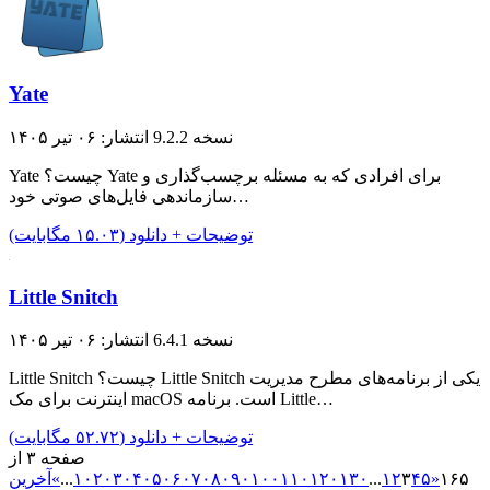
Yate
نسخه 9.2.2
انتشار: ۰۶ تیر ۱۴۰۵
Yate چیست؟ Yate برای افرادی که به مسئله برچسب‌گذاری و
سازماندهی فایل‌های صوتی خود…
توضیحات + دانلود (۱۵.۰۳ مگابایت)
Little Snitch
نسخه 6.4.1
انتشار: ۰۶ تیر ۱۴۰۵
Little Snitch چیست؟ Little Snitch یکی از برنامه‌های مطرح مدیریت
اینترنت برای مک macOS است. برنامه Little…
توضیحات + دانلود (۵۲.۷۲ مگابایت)
صفحه ۳ از
۱۶۵
«
۵
۴
۳
۲
۱
...
۱۳۰
۱۲۰
۱۱۰
۱۰۰
۹۰
۸۰
۷۰
۶۰
۵۰
۴۰
۳۰
۲۰
۱۰
...
»
آخرین