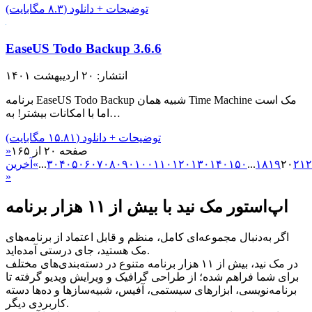
توضیحات + دانلود (۸.۳ مگابایت)
EaseUS Todo Backup 3.6.6
انتشار: ۲۰ اردیبهشت ۱۴۰۱
برنامه EaseUS Todo Backup شبیه همان Time Machine مک است
اما با امکانات بیشتر! به…
توضیحات + دانلود (۱۵.۸۱ مگابایت)
صفحه ۲۰ از ۱۶۵
«
۲
۲۱
۲۰
۱۹
۱۸
...
۱۵۰
۱۴۰
۱۳۰
۱۲۰
۱۱۰
۱۰۰
۹۰
۸۰
۷۰
۶۰
۵۰
۴۰
۳۰
...
»
آخرین
»
اپ‌استور مک نید با بیش از ۱۱ هزار برنامه
اگر به‌دنبال مجموعه‌ای کامل، منظم و قابل اعتماد از برنامه‌های
مک هستید، جای درستی آمده‌اید.
در مک نید، بیش از ۱۱ هزار برنامه متنوع در دسته‌بندی‌های مختلف
برای شما فراهم شده؛ از طراحی گرافیک و ویرایش ویدیو گرفته تا
برنامه‌نویسی، ابزارهای سیستمی، آفیس، شبیه‌سازها و ده‌ها دسته
کاربردی دیگر.