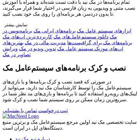
تمام برنامه‌ها در مک نید با دقت تست شده‌اند و همراه با آموزش
نصب متنی و ویدیویی به زبان فارسی در اختیار شما قرار می‌گیرند،
تا بدون دردسر، هر برنامه‌ای را روی مک خود نصب کنید.
نمایش بیشتر
ابزار‌های سیستم عامل مک
برنامه‌های ایرانی مک
برنامه‌نویس در
چرا مک نید را انتخاب کنید؟
مک
دانلود سیستم‌عامل‌های مک
کاربردی‌ترین اپ‌های مک
🔹 تنوع بی‌نظیر: دسترسی به هزاران برنامه در دسته‌بندی‌های
برنامه‌های مک برای گرافیست‌ها
مدیریت مالی در مک
بهترین‌های
مختلف برای هر نوع نیاز
اپ‌های موزیک سیستم عامل مک
تدوین ویدیو در مک
ویرایش
🔹 راهنمای نصب کامل: آموزش قدم‌به‌قدم متنی و ویدیویی برای هر
تصاویر در مک
برنامه
🔹 پشتیبانی اختصاصی و نصب رایگان: اگر به مشکلی برخوردید، تیم
نصب و کرک برنامه‌های سیستم‌عامل مک
ما همراه شماست
🔹 جامعه‌ی کاربران مک نید: ارتباط با کاربران دیگر، دریافت
در صورتی که قصد نصب و کرک برنامه‌ها و یا بازی‌های
تجربه‌ها و پرسش و پاسخ
سیستم‌عامل مک را توسط کارشناسان مک نید دارید، می‌توانید از
🔹 بروزرسانی مداوم: اضافه شدن برنامه‌های جدید و محبوب
لینک‌های رو‌به‌رو استفاده کنید تا برنامه‌ها و بازی‌های مد نظر شما در
به‌صورت منظم
سریع‌ترین زمان ممکن بر روی سیستم شما نصب و کرک شود.
فقط یک قدم تا دسترسی نامحدود!
ثبت درخواست
تماس با پشتیبانی
در سایت ثبت‌نام کنید، پلن مناسب خود را انتخاب کنید و دنیایی از
اپلیکیشن‌های مک را در اختیار داشته باشید. با مک نید، تجربه‌ی
سایت تخصصی مک نید اولین مرجع سیستم‌عامل مک و برترین منبع
استفاده از مک ساده‌تر، حرفه‌ای‌تر و لذت‌بخش‌تر از همیشه است.
دستگاه‌های اپل در ایران است.
درباره تیم مک نید