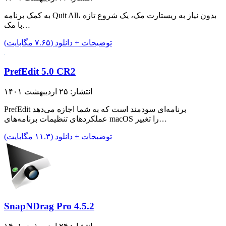
به کمک برنامه Quit All، بدون نیاز به ریستارت مک، یک شروع تازه
با مک…
توضیحات + دانلود (۷.۶۵ مگابایت)
PrefEdit 5.0 CR2
انتشار: ۲۵ اردیبهشت ۱۴۰۱
PrefEdit برنامه‌ای سودمند است که به شما اجازه می‌دهد
عملکرد‌های تنظیمات برنامه‌های macOS را تغییر…
توضیحات + دانلود (۱۱.۳ مگابایت)
SnapNDrag Pro 4.5.2