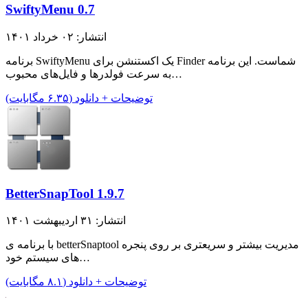
SwiftyMenu 0.7
انتشار: ۰۲ خرداد ۱۴۰۱
برنامه SwiftyMenu یک اکستنشن برای Finder شماست. این برنامه
به سرعت فولدر‌ها و فایل‌های محبوب…
توضیحات + دانلود (۶.۳۵ مگابایت)
BetterSnapTool 1.9.7
انتشار: ۳۱ اردیبهشت ۱۴۰۱
با برنامه ی betterSnaptool مدیریت بیشتر و سریعتری بر روی پنجره
های سیستم خود…
توضیحات + دانلود (۸.۱ مگابایت)