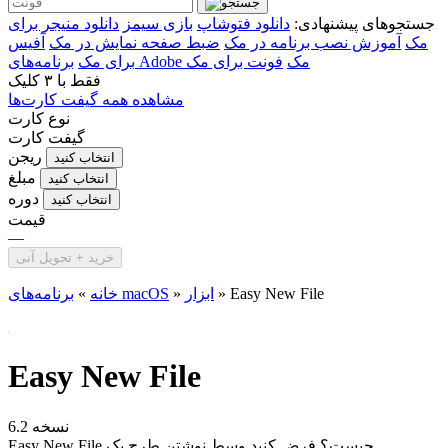
جستجوهای پیشنهادی:
دانلود فتوشاپ
بازی سیمز
دانلود منیجر برای
مک
آموزش نصب برنامه در مک
ضبط صفحه نمایش در مک
آفیس
برنامه‌های Adobe مک
فونت برای مک
برای مک
فقط با
۳ کلیک
مشاهده همه گیفت کارت‌ها
نوع کارت
گیفت کارت
ریجن
انتخاب کنید
مبلغ
انتخاب کنید
دوره
انتخاب کنید
قیمت
—
خرید + تحویل آنی
Easy New File
»
ابزار
»
برنامه‌های macOS
خانه
»
Easy New File
نسخه 6.2
Easy New File چیست؟ فرض کنید وسط نوشتن طرح یک...