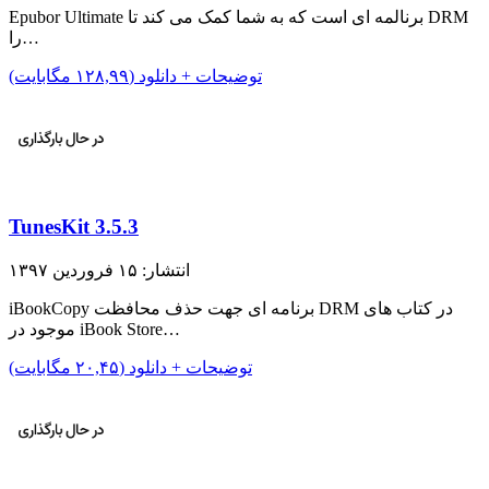
Epubor Ultimate برنالمه ای است که به شما کمک می کند تا DRM
را…
توضیحات + دانلود (۱۲۸,۹۹ مگابایت)
TunesKit 3.5.3
انتشار: ۱۵ فروردین ۱۳۹۷
iBookCopy برنامه ای جهت حذف محافظت DRM در کتاب های
موجود در iBook Store…
توضیحات + دانلود (۲۰,۴۵ مگابایت)