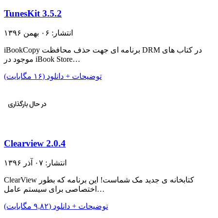
TunesKit 3.5.2
انتشار: ۰۶ بهمن ۱۳۹۶
iBookCopy برنامه ای جهت حذف محافظت DRM در کتاب های
موجود در iBook Store…
توضیحات + دانلود (۱۶ مگابایت)
Clearview 2.0.4
انتشار: ۰۷ آذر ۱۳۹۶
ClearView کتابخانه ی جدید مک شماست! این برنامه که بطور
اختصاصی برای سیستم عامل…
توضیحات + دانلود (۹,۸۲ مگابایت)