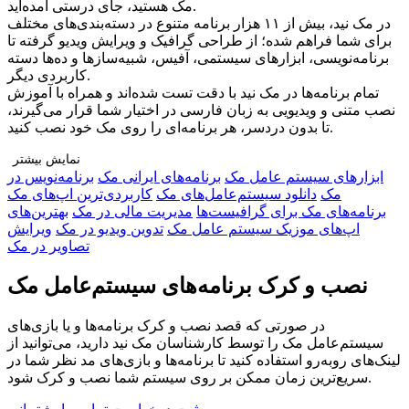
مک هستید، جای درستی آمده‌اید.
در مک نید، بیش از ۱۱ هزار برنامه متنوع در دسته‌بندی‌های مختلف
برای شما فراهم شده؛ از طراحی گرافیک و ویرایش ویدیو گرفته تا
برنامه‌نویسی، ابزارهای سیستمی، آفیس، شبیه‌سازها و ده‌ها دسته
کاربردی دیگر.
تمام برنامه‌ها در مک نید با دقت تست شده‌اند و همراه با آموزش
نصب متنی و ویدیویی به زبان فارسی در اختیار شما قرار می‌گیرند،
تا بدون دردسر، هر برنامه‌ای را روی مک خود نصب کنید.
نمایش بیشتر
ابزار‌های سیستم عامل مک
برنامه‌های ایرانی مک
برنامه‌نویس در
چرا مک نید را انتخاب کنید؟
مک
دانلود سیستم‌عامل‌های مک
کاربردی‌ترین اپ‌های مک
🔹 تنوع بی‌نظیر: دسترسی به هزاران برنامه در دسته‌بندی‌های
برنامه‌های مک برای گرافیست‌ها
مدیریت مالی در مک
بهترین‌های
مختلف برای هر نوع نیاز
اپ‌های موزیک سیستم عامل مک
تدوین ویدیو در مک
ویرایش
🔹 راهنمای نصب کامل: آموزش قدم‌به‌قدم متنی و ویدیویی برای هر
تصاویر در مک
برنامه
🔹 پشتیبانی اختصاصی و نصب رایگان: اگر به مشکلی برخوردید، تیم
نصب و کرک برنامه‌های سیستم‌عامل مک
ما همراه شماست
🔹 جامعه‌ی کاربران مک نید: ارتباط با کاربران دیگر، دریافت
در صورتی که قصد نصب و کرک برنامه‌ها و یا بازی‌های
تجربه‌ها و پرسش و پاسخ
سیستم‌عامل مک را توسط کارشناسان مک نید دارید، می‌توانید از
🔹 بروزرسانی مداوم: اضافه شدن برنامه‌های جدید و محبوب
لینک‌های رو‌به‌رو استفاده کنید تا برنامه‌ها و بازی‌های مد نظر شما در
به‌صورت منظم
سریع‌ترین زمان ممکن بر روی سیستم شما نصب و کرک شود.
فقط یک قدم تا دسترسی نامحدود!