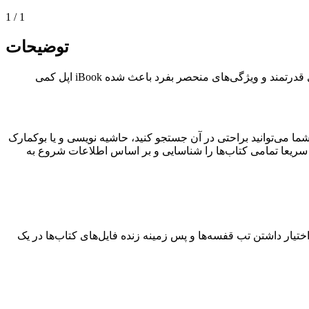
1
/
1
توضیحات
کتابخانه‌ی جدید مک شماست! این برنامه که بطور اختصاصی برای سیستم عامل مک طراحی گردیده با در اختیار داشتن ابزار‌های قدرتمند و ویژگی‌های منحصر بفرد باعث شده iBook اپل کمی
بندی کتاب‌ها است که از از فرمت های PDF,EPUB(DRMآزاد),CHM و MOBI پشتیبانی می‌کند. شما می‌توانید براحتی در آن جستجو کنید، حاشیه نویسی و یا بوکمارک
افیست فولدری که حاوی کتاب‌های الکترونیکی است را به داخل برنامه Clear View بکشید و برنامه سریعا تمامی کتاب‌ها را شناسایی و بر اساس اطلاعات شروع به
تیار داشتن تب قفسه‌ها و پس زمینه زنده فایل‌های کتاب‌ها در یک