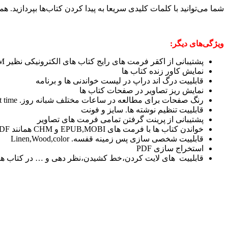
شما می‌توانید با کلمات کلیدی سریعا به پیدا کردن کتاب‌ها بپردازید. 
ویژگی‌های دیگر:
پشتیبانی از اکقر فرمت های رایج کتاب های الکترونیکی نظیر PDF,EPUB,CHM و MOBI.
نمایش کاور زنده کتاب ها
قابلییت درگ اند دراپ در لیست خواندنی ها و برنامه
نمایش ریز تصاویر در صفحات کتاب ها
رنگ صفحات برای مطالعه در ساعات مختلف شبانه روز. Normal,Sepia,Night time
قابلییت تنظیم نوشته ها. سایز و فونت
پشتیبانی از پرینت گرفتن تمامی فرمت های تصاویر
خواندن کتاب ها با فرمت های EPUB,MOBI و CHM همانند PDF که می تواند از ادامه صفحه های خوانده شده خواند
قابلییت شخصی سازی پس زمینه قفسه. Linen,Wood,color
استخراج سازی PDF
قابلییت های لایت کردن،خط کشیدن،نظر دهی و … در کتاب ها