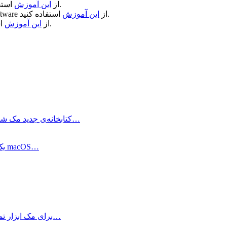
استفاده کنید.
از
این آموزش
استفاده کنید.
از
این آموزش
ftware
استفاده کنید.
از
این آموزش
ClearView کتابخانه‌ی جدید مک شماست! این برنامه که بطور اختصاصی برای سیستم…
برنامه File Cabinet Pro یک برنامه برای مدیریت فایل‌های شما در macOS…
Wondershare AllMyTube برای مک ابزار تمرینی و راحت برای استفاده می باشد…