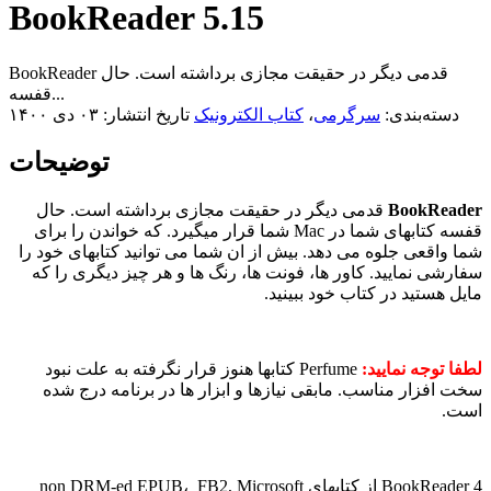
BookReader 5.15
BookReader قدمی دیگر در حقیقت مجازی برداشته است. حال
قفسه...
دسته‌بندی:
سرگرمی
،
کتاب الکترونیک
تاریخ انتشار: ۰۳ دی ۱۴۰۰
توضیحات
BookReader
قدمی دیگر در حقیقت مجازی برداشته است. حال
قفسه کتابهای شما در Mac شما قرار میگیرد. که خواندن را برای
شما واقعی جلوه می دهد. بیش از ان شما می توانید کتابهای خود را
سفارشی نمایید. کاور ها، فونت ها، رنگ ها و هر چیز دیگری را که
مایل هستید در کتاب خود ببینید.
لطفا توجه نمایید:
Perfume کتابها هنوز قرار نگرفته به علت نبود
سخت افزار مناسب. مابقی نیازها و ابزار ها در برنامه درج شده
است.
BookReader 4 از کتابهای non DRM-ed EPUB، FB2, Microsoft