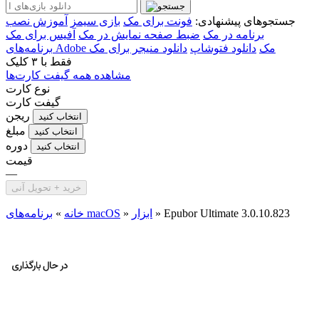
جستجوهای پیشنهادی:
فونت برای مک
بازی سیمز
آموزش نصب
برنامه در مک
ضبط صفحه نمایش در مک
آفیس برای مک
برنامه‌های Adobe مک
دانلود فتوشاپ
دانلود منیجر برای مک
فقط با
۳ کلیک
مشاهده همه گیفت کارت‌ها
نوع کارت
گیفت کارت
ریجن
انتخاب کنید
مبلغ
انتخاب کنید
دوره
انتخاب کنید
قیمت
—
خرید + تحویل آنی
Epubor Ultimate 3.0.10.823
»
ابزار
»
برنامه‌های macOS
خانه
»