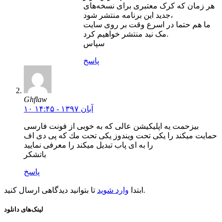
هر زمان که کرک معتبری برای نسخه‌های
جدید این برنامه منتشر شود،
ما هم حتما در اسرع وقت بر روی سایت
مک نید منتشر خواهیم کرد.
سپاس
پاسخ
Ghflaw
۱۰ آبان ۱۳۹۷ - ۱۴:۴۵
بيزحمت يه اپليكيشن عالى كه به خوبى از فونت فارسى
حمايت ميكند را يكى تحت ويندوز يكى تحت مك كه پى دى اف
را به اى پاب تبديل ميكند را معرفى نماييد
باتشكر
پاسخ
تا بتوانید دیدگاهی ارسال کنید.
ابتدا
وارد شوید
لینک‌های دانلود