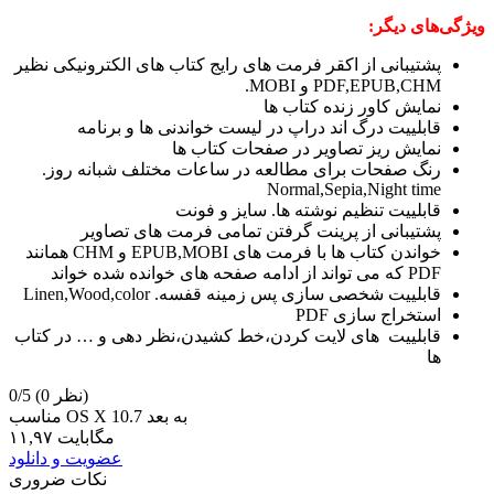
ویژگی‌های دیگر:
پشتیبانی از اکقر فرمت های رایج کتاب های الکترونیکی نظیر
PDF,EPUB,CHM و MOBI.
نمایش کاور زنده کتاب ها
قابلییت درگ اند دراپ در لیست خواندنی ها و برنامه
نمایش ریز تصاویر در صفحات کتاب ها
رنگ صفحات برای مطالعه در ساعات مختلف شبانه روز.
Normal,Sepia,Night time
قابلییت تنظیم نوشته ها. سایز و فونت
پشتیبانی از پرینت گرفتن تمامی فرمت های تصاویر
خواندن کتاب ها با فرمت های EPUB,MOBI و CHM همانند
PDF که می تواند از ادامه صفحه های خوانده شده خواند
قابلییت شخصی سازی پس زمینه قفسه. Linen,Wood,color
استخراج سازی PDF
قابلییت های لایت کردن،خط کشیدن،نظر دهی و … در کتاب
ها
(0 نظر)
0/5
مناسب OS X 10.7 به بعد
۱۱,۹۷ مگابایت
عضویت و دانلود
نکات ضروری