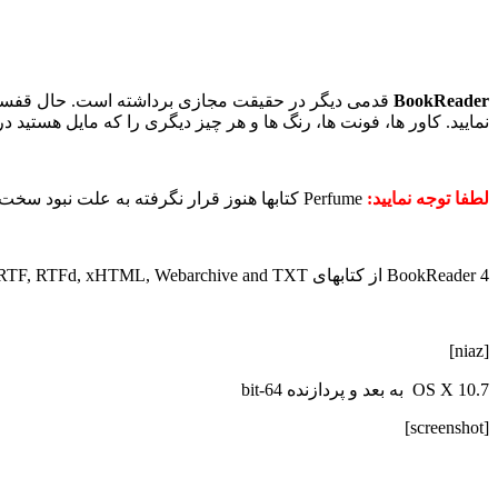
BookReader
نمایید. کاور ها، فونت ها، رنگ ها و هر چیز دیگری را که مایل هستید در 
لطفا توجه نمایید:
Perfume کتابها هنوز قرار نگرفته به علت نبود سخت افزار مناسب. مابقی نیازها و ابزار ها در برنامه درج شده است.
BookReader 4 از کتابهای non DRM-ed EPUB، FB2, Microsoft Doc, RTF, RTFd, xHTML, Webarchive and TXT پشتیبانی می کند.
[niaz]
OS X 10.7 به بعد و پردازنده 64-bit
[screenshot]