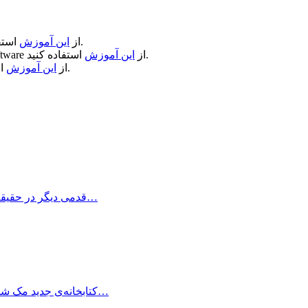
استفاده کنید.
از
این آموزش
استفاده کنید.
از
این آموزش
ftware
استفاده کنید.
از
این آموزش
BookReader قدمی دیگر در حقیقت مجازی برداشته است. حال قفسه کتابهای شما…
ClearView کتابخانه‌ی جدید مک شماست! این برنامه که بطور اختصاصی برای سیستم…