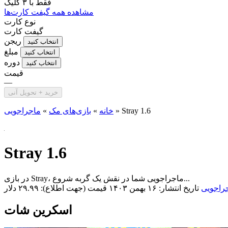
فقط با
۳ کلیک
مشاهده همه گیفت کارت‌ها
نوع کارت
گیفت کارت
ریجن
انتخاب کنید
مبلغ
انتخاب کنید
دوره
انتخاب کنید
قیمت
—
خرید + تحویل آنی
Stray 1.6
»
خانه
»
بازی‌های مک
»
ماجراجویی
Stray 1.6
در بازی Stray، ماجراجویی شما در نقش یک گربه شروع...
راجویی
تاریخ انتشار: ۱۶ بهمن ۱۴۰۳
قیمت (جهت اطلاع): ۲۹.۹۹ دلار
اسکرین شات