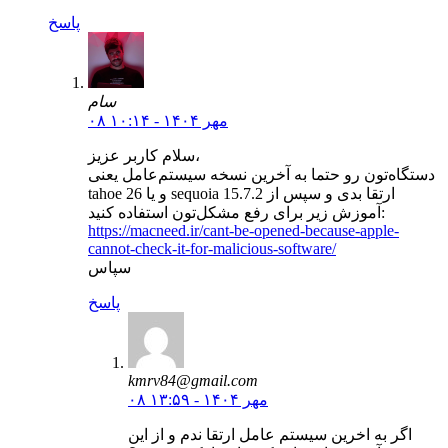
پاسخ
سام
۰۸ مهر ۱۴۰۴ - ۱۰:۱۴
سلام کاربر عزیز،
دستگاه‌تون رو حتما به آخرین نسخه سیستم‌عامل یعنی
tahoe 26 و یا sequoia 15.7.2 ارتقا بدی و سپس از
آموزش زیر برای رفع مشکل‌تون استفاده کنید:
https://macneed.ir/cant-be-opened-because-apple-
cannot-check-it-for-malicious-software/
سپاس
پاسخ
kmrv84@gmail.com
۰۸ مهر ۱۴۰۴ - ۱۳:۵۹
اگر به اخرين سيستم عامل ارتقا ندم و از این