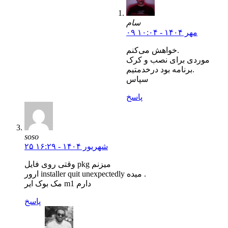
سام
۰۹ مهر ۱۴۰۴ - ۱۰:۰۴
خواهش می‌کنم.
موردی برای نصب و کرک
برنامه بود درخدمتیم.
سپاس
پاسخ
soso
۲۵ شهریور ۱۴۰۴ - ۱۶:۲۹
وقتی روی فایل pkg میزنم
ارور installer quit unexpectedly میده .
مک بوک ایر m1 دارم
پاسخ