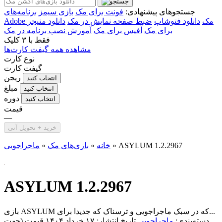
جستجوهای پیشنهادی:
فونت برای مک
بازی سیمز
برنامه‌های
Adobe مک
دانلود فتوشاپ
ضبط صفحه نمایش در مک
دانلود منیجر
برای مک
آفیس برای مک
آموزش نصب برنامه در مک
فقط با
۳ کلیک
مشاهده همه گیفت کارت‌ها
نوع کارت
گیفت کارت
ریجن
انتخاب کنید
مبلغ
انتخاب کنید
دوره
انتخاب کنید
قیمت
—
خرید + تحویل آنی
ASYLUM 1.2.2967
»
خانه
»
بازی‌های مک
»
ماجراجویی
ASYLUM 1.2.2967
بازی ASYLUM که در سبک ماجراجویی و ترسناک که جدیدا برای...
دسته‌بندی:
ماجراجویی
تاریخ انتشار: ۱۷ خرداد ۱۴۰۴
قیمت (جهت