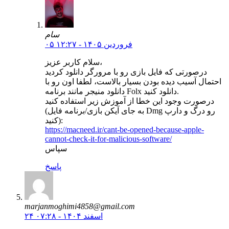
سام
۰۵ فروردین ۱۴۰۵ - ۱۲:۲۷
سلام کاربر عزیز،
درصورتی که فایل بازی رو با مرورگر دانلود کردید
احتمال آسیب دیده بودن بسیار بالاست، لطفا اون رو با
دانلود منیجر مانند برنامه Folx دانلود کنید.
درصورت وجود این خطا از آموزش زیر استفاده کنید
(به جای آیکن بازی/برنامه فایل Dmg رو درگ و دارپ
کنید):
https://macneed.ir/cant-be-opened-because-apple-
cannot-check-it-for-malicious-software/
سپاس
پاسخ
marjanmoghimi4858@gmail.com
۲۴ اسفند ۱۴۰۴ - ۰۷:۲۸