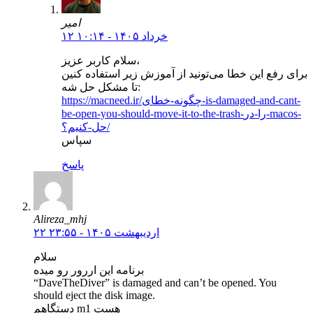
امیر
۱۲ خرداد ۱۴۰۵ - ۱۰:۱۴
سلام کاربر عزیز،
برای رفع این خطا می‌تونید از آموزش زیر استفاده کنین
تا مشکل حل شه:
https://macneed.ir/چگونه-خطای-is-damaged-and-cant-
be-open-you-should-move-it-to-the-trash-را-در-macos-
حل-کنیم؟/
سپاس
پاسخ
Alireza_mhj
۲۲ اردیبهشت ۱۴۰۵ - ۲۳:۵۵
سلام
برنامه این اررور رو میده
“DaveTheDiver” is damaged and can’t be opened. You
should eject the disk image.
دستگاهم m1 هست