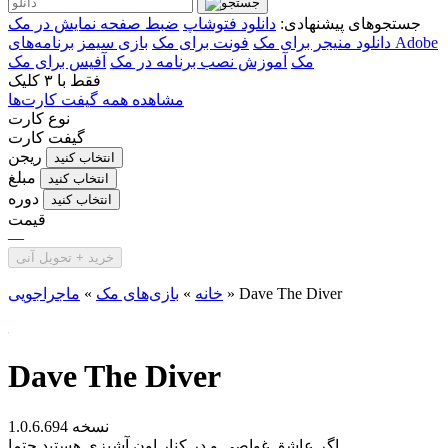
جستجوهای پیشنهادی:
دانلود فتوشاپ
ضبط صفحه نمایش در مک
دانلود منیجر برای مک
فونت برای مک
بازی سیمز
برنامه‌های Adobe
مک
آموزش نصب برنامه در مک
آفیس برای مک
فقط با
۳ کلیک
مشاهده همه گیفت کارت‌ها
نوع کارت
گیفت کارت
ریجن
انتخاب کنید
مبلغ
انتخاب کنید
دوره
انتخاب کنید
قیمت
—
خرید + تحویل آنی
Dave The Diver
»
خانه
»
بازی‌های مک
»
ماجراجویی
Dave The Diver
نسخه 1.0.6.694
اگر عاشق غواصی و در کنار اون آشپزی هستید حتما...