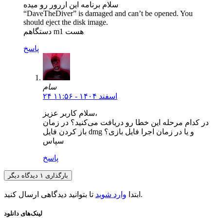
سلام برنامه این اررور رو میده
“DaveTheDiver” is damaged and can’t be opened. You
should eject the disk image.
دستگاهم m1 هست
پاسخ
سام
۲۴ اسفند ۱۴۰۴ - ۱۱:۵۶
سلام کاربر عزیز،
در کدام مرحله این خطا رو دریافت می‌کنید؟ در زمان
باز کردن فایل dmg و یا در زمان اجرا فایل بازی؟
سپاس
پاسخ
بارگذاری ۱ دیدگاه دیگر
تا بتوانید دیدگاهی ارسال کنید.
ابتدا
وارد شوید
لینک‌های دانلود