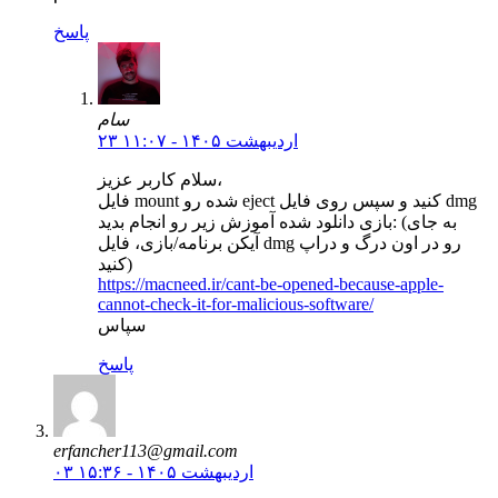
پاسخ
سام
۲۳ اردیبهشت ۱۴۰۵ - ۱۱:۰۷
سلام کاربر عزیز،
فایل mount شده رو eject کنید و سپس روی فایل dmg
بازی دانلود شده آموزش زیر رو انجام بدید: (به جای
آیکن برنامه/بازی، فایل dmg رو در اون درگ و دراپ
کنید)
https://macneed.ir/cant-be-opened-because-apple-
cannot-check-it-for-malicious-software/
سپاس
پاسخ
erfancher113@gmail.com
۰۳ اردیبهشت ۱۴۰۵ - ۱۵:۳۶