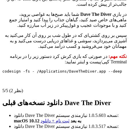
جالب‌تر از پیش کرده است.
در بازی
Dave The Diver
شما باید صبح‌ها به غواصی بروید،
ماهی‌های خاص صید کنید، گیاهان جذاب را پیدا کنید و امتیاز جمع
کنید و با موجودات عجیب و غول‌پیکر در زیر آب مبارزه کنید.
سپس بر روی کشتی‌ای که در طول شب بر روی آن کار می‌کنید به
آشپزی می‌پردازید، سوشی و غذاهای دریایی درست می‌کنید و به
مهمانان خود می‌فروشید و کسب درآمد می‌کنید.
نکته مهم:
در صورتی که بازی کرش کرد دستور زیر را در برنامه
Terminal کپی/پیست و اینتر نمایید:
codesign -fs - /Applications/DaveTheDiver.app --deep
(2 نظر)
5/5
دانلود نسخه‌های قبلی Dave The Diver
نیازمندی سیستم:
نسخه 1.0.5.603
دانلود Dave The Diver
macOS 10.12 به بعد
ثبت نام + دانلود
نیازمندی سیستم:
نسخه 1.0.3.517
دانلود Dave The Diver