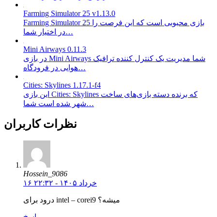
Farming Simulator 25 v1.13.0
Farming Simulator 25 بازی محبوبی است که این فرصت را
در اختیار شما…
Mini Airways 0.11.3
در بازی Mini Airways شما مدیریت یک کنترل کننده ترافیک
هوایی در فرودگاه…
Cities: Skylines 1.17.1-f4
این بازی Cities: Skylines که برنده دسته بازی‌های ساخت
شهر شده است شما…
نظرات کاربران
Hossein_9086
۱۶ خرداد ۱۴۰۵ - ۲۲:۳۲
درود برای intel – corei9 میشه؟
پاسخ