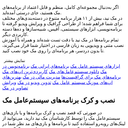
اگر به‌دنبال مجموعه‌ای کامل، منظم و قابل اعتماد از برنامه‌های
مک هستید، جای درستی آمده‌اید.
در مک نید، بیش از ۱۱ هزار برنامه متنوع در دسته‌بندی‌های مختلف
برای شما فراهم شده؛ از طراحی گرافیک و ویرایش ویدیو گرفته تا
برنامه‌نویسی، ابزارهای سیستمی، آفیس، شبیه‌سازها و ده‌ها دسته
کاربردی دیگر.
تمام برنامه‌ها در مک نید با دقت تست شده‌اند و همراه با آموزش
نصب متنی و ویدیویی به زبان فارسی در اختیار شما قرار می‌گیرند،
تا بدون دردسر، هر برنامه‌ای را روی مک خود نصب کنید.
نمایش بیشتر
ابزار‌های سیستم عامل مک
برنامه‌های ایرانی مک
برنامه‌نویس در
چرا مک نید را انتخاب کنید؟
مک
دانلود سیستم‌عامل‌های مک
کاربردی‌ترین اپ‌های مک
🔹 تنوع بی‌نظیر: دسترسی به هزاران برنامه در دسته‌بندی‌های
برنامه‌های مک برای گرافیست‌ها
مدیریت مالی در مک
بهترین‌های
مختلف برای هر نوع نیاز
اپ‌های موزیک سیستم عامل مک
تدوین ویدیو در مک
ویرایش
🔹 راهنمای نصب کامل: آموزش قدم‌به‌قدم متنی و ویدیویی برای هر
تصاویر در مک
برنامه
🔹 پشتیبانی اختصاصی و نصب رایگان: اگر به مشکلی برخوردید، تیم
نصب و کرک برنامه‌های سیستم‌عامل مک
ما همراه شماست
🔹 جامعه‌ی کاربران مک نید: ارتباط با کاربران دیگر، دریافت
در صورتی که قصد نصب و کرک برنامه‌ها و یا بازی‌های
تجربه‌ها و پرسش و پاسخ
سیستم‌عامل مک را توسط کارشناسان مک نید دارید، می‌توانید از
🔹 بروزرسانی مداوم: اضافه شدن برنامه‌های جدید و محبوب
لینک‌های رو‌به‌رو استفاده کنید تا برنامه‌ها و بازی‌های مد نظر شما در
به‌صورت منظم