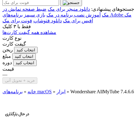
جستجوهای پیشنهادی:
دانلود منیجر برای مک
ضبط صفحه نمایش در
برنامه‌های Adobe مک
مک
آموزش نصب برنامه در مک
بازی سیمز
آفیس برای مک
دانلود فتوشاپ
فونت برای مک
فقط با
۳ کلیک
مشاهده همه گیفت کارت‌ها
نوع کارت
گیفت کارت
ریجن
انتخاب کنید
مبلغ
انتخاب کنید
دوره
انتخاب کنید
قیمت
—
خرید + تحویل آنی
Wondershare AllMyTube 7.4.6.6
»
ابزار
»
برنامه‌های macOS
خانه
»