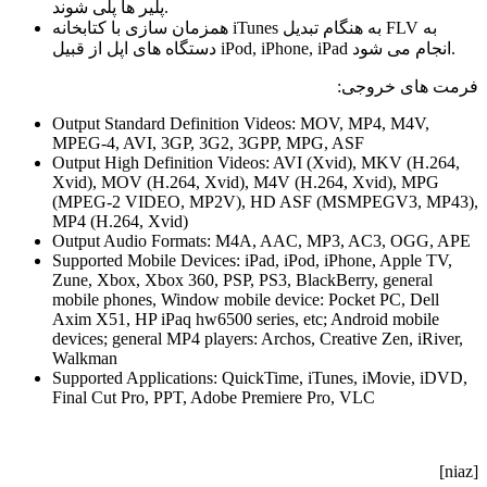
پلیر ها پلی شوند.
همزمان سازی با کتابخانه iTunes به هنگام تبدیل FLV به
دستگاه های اپل از قبیل iPod, iPhone, iPad انجام می شود.
فرمت های خروجی:
Output Standard Definition Videos: MOV, MP4, M4V,
MPEG-4, AVI, 3GP, 3G2, 3GPP, MPG, ASF
Output High Definition Videos: AVI (Xvid), MKV (H.264,
Xvid), MOV (H.264, Xvid), M4V (H.264, Xvid), MPG
(MPEG-2 VIDEO, MP2V), HD ASF (MSMPEGV3, MP43),
MP4 (H.264, Xvid)
Output Audio Formats: M4A, AAC, MP3, AC3, OGG, APE
Supported Mobile Devices: iPad, iPod, iPhone, Apple TV,
Zune, Xbox, Xbox 360, PSP, PS3, BlackBerry, general
mobile phones, Window mobile device: Pocket PC, Dell
Axim X51, HP iPaq hw6500 series, etc; Android mobile
devices; general MP4 players: Archos, Creative Zen, iRiver,
Walkman
Supported Applications: QuickTime, iTunes, iMovie, iDVD,
Final Cut Pro, PPT, Adobe Premiere Pro, VLC
[niaz]