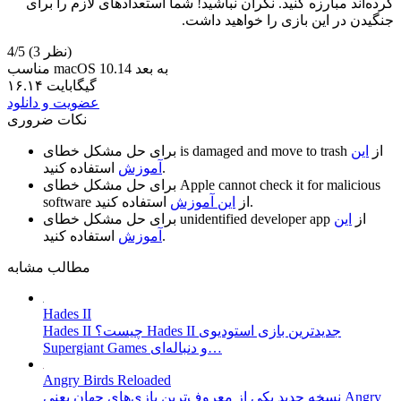
کرده‌اند مبارزه کنید. نگران نباشید! شما استعداد‌های لازم را برای
جنگیدن در این بازی را خواهید داشت.
(3 نظر)
4/5
مناسب macOS 10.14 به بعد
۱۶.۱۴ گیگابایت
عضویت و دانلود
نکات ضروری
از
این
is damaged and move to trash
برای حل مشکل خطای
استفاده کنید.
آموزش
Apple cannot check it for malicious
برای حل مشکل خطای
استفاده کنید.
از
این آموزش
software
از
این
unidentified developer app
برای حل مشکل خطای
استفاده کنید.
آموزش
مطالب مشابه
Hades II
Hades II چیست؟ Hades II جدیدترین بازی استودیوی
Supergiant Games و دنباله‌ای…
Angry Birds Reloaded
نسخه جدید یکی از معروف‌ترین بازی‌های جهان یعنی Angry