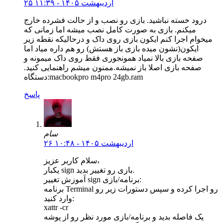
۲۵ اردیبهشت ۱۴۰۵ - ۱۱:۳۹
درود خسته نباشید. بازی رو نصب و از حالت فشرده خارج
میکنم. بازی به صورت کامل نصب میشه اما زمانی که
میخوام اجرا کنم ایکون بازی روی داک و درحالیکه نقطه زیر
ایکون(نشون میده بازی باز هستش) رو هم داره میاد اما
صفحه بازی بالا نمیاد همونجوری فقط روی داک میمونه و
صفحه بازی اصلا باز نمیشه.ممنون میشم راهنمایی کنید.
دستگاه:macbookpro m4pro 24gb.ram
پاسخ
سام
۲۶ اردیبهشت ۱۴۰۵ - ۱۰:۴۸
سلام کاربر عزیز،
یکبار sign بازی رو تغییر بدید.
آموزش تغییر sign برنامه/بازی:
برنامه Terminal رو اجرا کرده و سپس دستورات زیر رو
وارد کنید:
xattr -cr
یک فاصله بدید و برنامه/بازی مورد نظر رو از پوشه