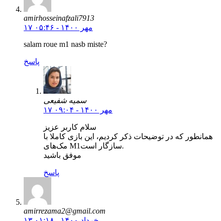
amirhosseinafzali7913
۱۷ مهر ۱۴۰۰ - ۰۵:۴۶
salam roue m1 nasb miste?
پاسخ
سمیه شفیعی
۱۷ مهر ۱۴۰۰ - ۰۹:۰۴
سلام کاربر عزیز
همانطور که در توضیحات ذکر کردیم، این بازی کاملا با
مک‌های M1سازگار است.
موفق باشید
پاسخ
amirrezama2@gmail.com
۱۳ خرداد ۱۴۰۰ - ۰۱:۱۸