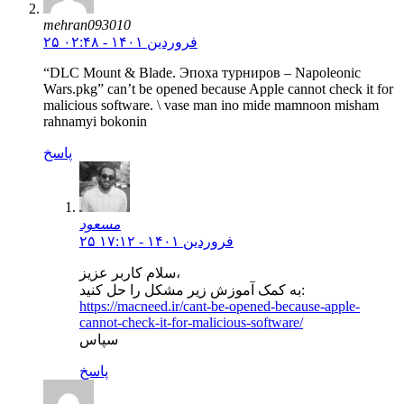
mehran093010
۲۵ فروردین ۱۴۰۱ - ۰۲:۴۸
“DLC Mount & Blade. Эпоха турниров – Napoleonic
Wars.pkg” can’t be opened because Apple cannot check it for
malicious software. \ vase man ino mide mamnoon misham
rahnamyi bokonin
پاسخ
مسعود
۲۵ فروردین ۱۴۰۱ - ۱۷:۱۲
سلام کاربر عزیز،
به کمک آموزش زیر مشکل را حل کنید:
https://macneed.ir/cant-be-opened-because-apple-
cannot-check-it-for-malicious-software/
سپاس
پاسخ