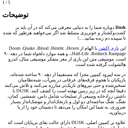
1
/
5
توضیحات
Dusk
دوباره شما را به دنیایی معرفی می‌کند که در آن باید بر
کشت‌وکشتار و خونریزی مسلط شد اگر می‌خواهید هرطور که شده
تا سپیده دم زنده بمانید….!
این
بازی اکشن
با الهام از Doom ،Quake ،Blood ،Heretic ،Hexen
،Half-Life ،Redneck Rampage، و همه موارد دلخواه شما در دهه ۹۰
است. موسیقی متن این بازی از مغز متفکر موسیقی متال، اندرو
هالشولت گرفته شده است.
در سه اپیزود کمپین مجزا که مستقیما از دهه ۹۰ ساخته شده‌اند،
بازیکنان با هجوم فرقه‌های عرفانی در پس‌آب، شبه‌نظامیان
تسخیرشده و حتی نیروهای تاریک‌تر مبارزه می‌کنند و تلاش می‌کنند
دقیقا آنچه که در زیر زمین نهفته است را کشف کنند. DUSK با
داشتن زرادخانه وسیعی از تسلیحات شامل داس، شمشیر، کمان،
تفنگ، تفنگ ساچمه‌ای دو لول و نارنجک‌انداز و موشک‌انداز بسیار
ضروری، به شما این امکان را می‌دهد تا دشمنان خود را از پا
دربیاورید.
علاوه بر کمپین اصلی، DUSK دارای حالت بقای بی‌پایان است که
شما را در مقابل موج به موج دشمنان بی‌رحم قرار می‌دهد.