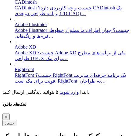
CADintosh
CADintosh چیست و چه کاربردی دارد؟ CADintosh یک
برنامه طراحی دوبعدی (2D-CAD)…
Adobe Illustrator
Adobe Illustrator چیست؟ جهان اطراف ما مملو از خطوط،
فرم‌ها و رنگ‌هایی…
Adobe XD
Adobe XD چیست؟ Adobe XD یکی از برنامه‌های مطرح
طراحی UI/UX برای مک…
RightFont
RightFont چیست؟ RightFont یک برنامه حرفه‌ای مدیریت
فونت برای مک است. RightFont به طراحان…
تا بتوانید دیدگاهی ارسال کنید.
ابتدا
وارد شوید
لینک‌های دانلود
×
بستن