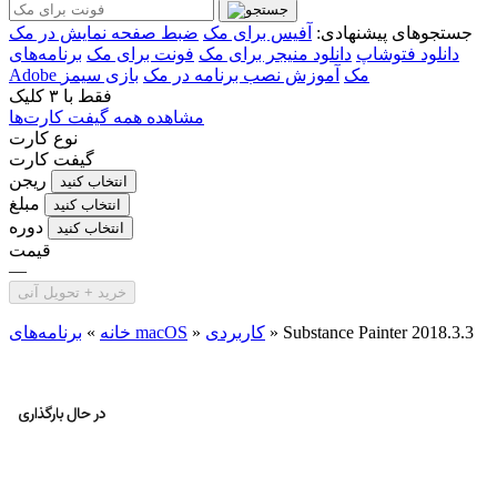
جستجوهای پیشنهادی:
آفیس برای مک
ضبط صفحه نمایش در مک
دانلود فتوشاپ
دانلود منیجر برای مک
فونت برای مک
برنامه‌های
Adobe مک
آموزش نصب برنامه در مک
بازی سیمز
فقط با
۳ کلیک
مشاهده همه گیفت کارت‌ها
نوع کارت
گیفت کارت
ریجن
انتخاب کنید
مبلغ
انتخاب کنید
دوره
انتخاب کنید
قیمت
—
خرید + تحویل آنی
Substance Painter 2018.3.3
»
کاربردی
»
برنامه‌های macOS
خانه
»