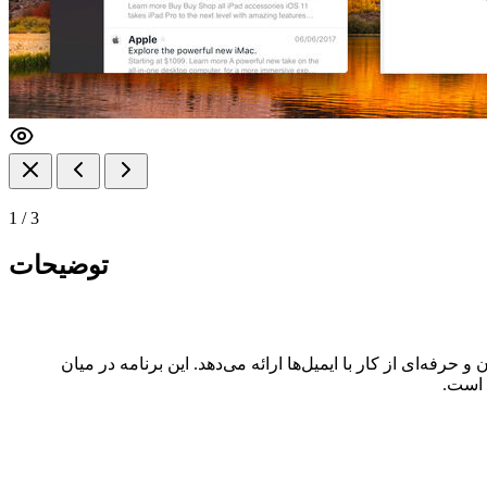
1
/
3
توضیحات
 است.