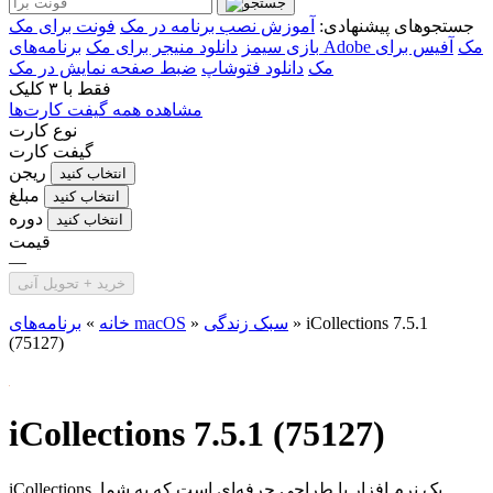
جستجوهای پیشنهادی:
آموزش نصب برنامه در مک
فونت برای مک
برنامه‌های Adobe مک
آفیس برای
بازی سیمز
دانلود منیجر برای مک
مک
دانلود فتوشاپ
ضبط صفحه نمایش در مک
فقط با
۳ کلیک
مشاهده همه گیفت کارت‌ها
نوع کارت
گیفت کارت
ریجن
انتخاب کنید
مبلغ
انتخاب کنید
دوره
انتخاب کنید
قیمت
—
خرید + تحویل آنی
iCollections 7.5.1
»
سبک زندگی
»
برنامه‌های macOS
خانه
»
(75127)
iCollections 7.5.1 (75127)
iCollections یک نرم افزار با طراحی حرفه‌ای است که به شما...