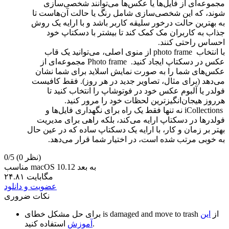
مجموعه‌ای از فایل‌ها یا عکس‌ها می‌توانند شخصی‌سازی
شوند، که این شخصی‌سازی شامل رنگ یا حالت آن‌هاست تا
به بهترین حالت درخور سلیقه کاربر باشد و با ارایه یک روش
جذاب به کاربران مک کمک کند تا بیشتر با دسکتاپ خود
احساس راحتی کنند.
با انتخاب
photo frame
از منوی اصلی، می‌توانید یک قاب
عکس در دسکتاپ ایجاد کنید.
Photo frame
مجموعه‌ای از
عکس‌های شما را به صورت نمایش اسلاید برای شما نشان
می‌دهد (برای مثال، تصاویر جدید در هر روز). فقط کافیست
فولدر یا آلبوم عکس خود در فوتوشاپ را انتخاب کنید تا
هرروز هیجان‌انگیز‌ترین لحظات خود را مرور کنید.
iCollections
نه تنها فقط یک راه برای نگهداری فایل‌ها و
فولدرها در دسکتاپ ارایه می‌کند، بلکه راهی برای مدیریت
بهتر بر زمان و کار، با ارایه یک دسکتاپ ساده که در عین حال
به خوبی مرتب شده است، در اختیار شما قرار می‌دهد.
(0 نظر)
0/5
مناسب macOS 10.12 به بعد
۲۴.۸۱ مگابایت
عضویت و دانلود
نکات ضروری
از
این
is damaged and move to trash
برای حل مشکل خطای
استفاده کنید.
آموزش