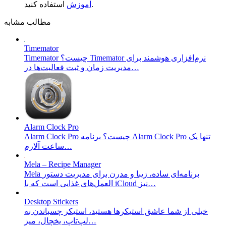
استفاده کنید.
آموزش
مطالب مشابه
Timemator
Timemator چیست؟ Timemator نرم‌افزاری هوشمند برای
مدیریت زمان و ثبت فعالیت‌ها در…
Alarm Clock Pro
Alarm Clock Pro چیست؟ برنامه Alarm Clock Pro تنها یک
ساعت آلارم…
Mela – Recipe Manager
Mela برنامه‌ای ساده، زیبا و مدرن برای مدیریت دستور
العمل‌های غذایی است که با iCloud نیز…
Desktop Stickers
خیلی از شما عاشق استیکر‌ها هستید، استیکر چسباندن به
لپ‌تاپ، یخچال، میز…