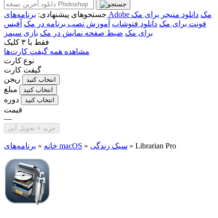
برنامه‌های Adobe مک
دانلود منیجر برای مک
جستجوهای پیشنهادی:
فونت برای مک
دانلود فتوشاپ
آموزش نصب برنامه در مک
آفیس
برای مک
ضبط صفحه نمایش در مک
بازی سیمز
فقط با
۳ کلیک
مشاهده همه گیفت کارت‌ها
نوع کارت
گیفت کارت
ریجن
انتخاب کنید
مبلغ
انتخاب کنید
دوره
انتخاب کنید
قیمت
—
خرید + تحویل آنی
Librarian Pro
»
سبک زندگی
»
برنامه‌های macOS
خانه
»