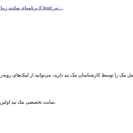
Mela برنامه‌ای ساده، زیبا و مدرن برای مدیریت دستور العمل‌های غذایی است که با iCloud نیز…
ک را توسط کارشناسان مک نید دارید، می‌توانید از لینک‌های رو‌به‌رو ا
سایت تخصصی مک نید اولین مرجع سیستم‌عامل مک و برترین منبع دستگاه‌های اپل در ایران است.