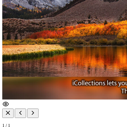
1
/
1