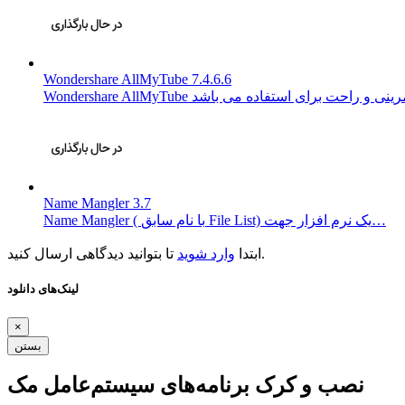
Wondershare AllMyTube 7.4.6.6
Name Mangler 3.7
Name Mangler ( با نام سابق File List) یک نرم افزار جهت…
تا بتوانید دیدگاهی ارسال کنید.
ابتدا
وارد شوید
لینک‌های دانلود
×
بستن
نصب و کرک برنامه‌های سیستم‌عامل مک