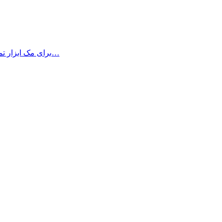
Wondershare AllMyTube برای مک ابزار تمرینی و راحت برای استفاده می باشد…