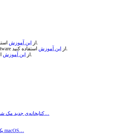
استفاده کنید.
از
این آموزش
استفاده کنید.
از
این آموزش
ftware
استفاده کنید.
از
این آموزش
ClearView کتابخانه‌ی جدید مک شماست! این برنامه که بطور اختصاصی برای سیستم…
برنامه File Cabinet Pro یک برنامه برای مدیریت فایل‌های شما در macOS…