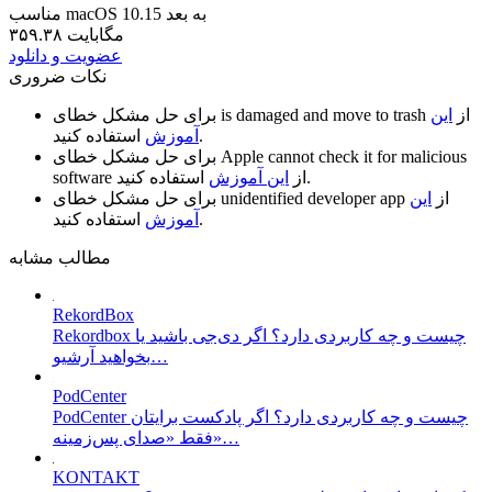
مناسب macOS 10.15 به بعد
۳۵۹.۳۸ مگابایت
عضویت و دانلود
نکات ضروری
از
این
is damaged and move to trash
برای حل مشکل خطای
استفاده کنید.
آموزش
Apple cannot check it for malicious
برای حل مشکل خطای
استفاده کنید.
از
این آموزش
software
از
این
unidentified developer app
برای حل مشکل خطای
استفاده کنید.
آموزش
مطالب مشابه
RekordBox
Rekordbox چیست و چه کاربردی دارد؟ اگر دی‌جی باشید یا
بخواهید آرشیو…
PodCenter
PodCenter چیست و چه کاربردی دارد؟ اگر پادکست برایتان
فقط «صدای پس‌زمینه»…
KONTAKT