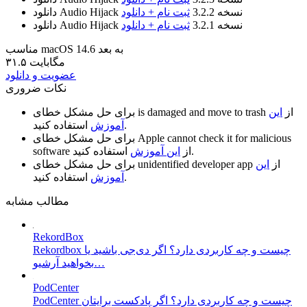
نسخه 3.2.2
ثبت نام + دانلود
دانلود Audio Hijack
نسخه 3.2.1
ثبت نام + دانلود
دانلود Audio Hijack
مناسب macOS 14.6 به بعد
۳۱.۵ مگابایت
عضویت و دانلود
نکات ضروری
از
این
is damaged and move to trash
برای حل مشکل خطای
استفاده کنید.
آموزش
Apple cannot check it for malicious
برای حل مشکل خطای
استفاده کنید.
از
این آموزش
software
از
این
unidentified developer app
برای حل مشکل خطای
استفاده کنید.
آموزش
مطالب مشابه
RekordBox
Rekordbox چیست و چه کاربردی دارد؟ اگر دی‌جی باشید یا
بخواهید آرشیو…
PodCenter
PodCenter چیست و چه کاربردی دارد؟ اگر پادکست برایتان