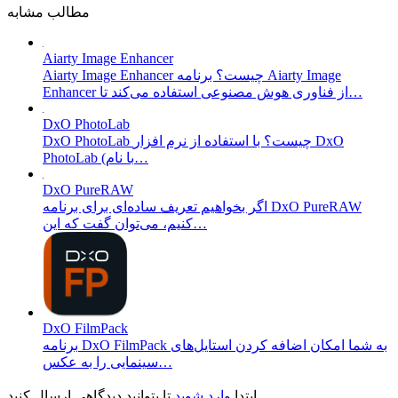
مطالب مشابه
Aiarty Image Enhancer
Aiarty Image Enhancer چیست؟ برنامه Aiarty Image
Enhancer از فناوری هوش مصنوعی استفاده می‌کند تا…
DxO PhotoLab
DxO PhotoLab چیست؟ با استفاده از نرم افزار DxO
PhotoLab (با نام…
DxO PureRAW
اگر بخواهیم تعریف ساده‌ای برای برنامه DxO PureRAW
کنیم، می‌توان گفت که این…
DxO FilmPack
برنامه DxO FilmPack به شما امکان اضافه کردن استایل‌های
سینمایی را به عکس…
تا بتوانید دیدگاهی ارسال کنید.
ابتدا
وارد شوید