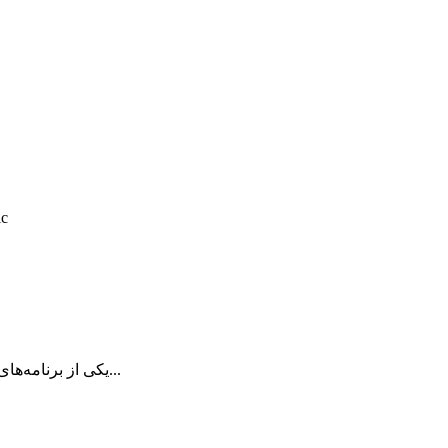
ic
Adobe Lightroom Classic چیست؟ Adobe Lightroom Classic یکی از برنامه‌های مطرح...