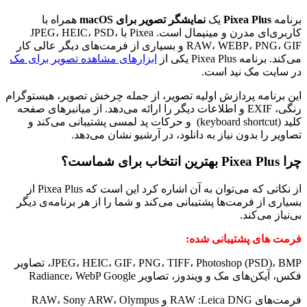
برنامه
Pixea Plus
یک
نمایشگر تصویر برای macOS
همراه با
کاربری‌ای مدرن و مینیمال است. Pixea با JPEG، HEIC، PSD،
RAW، WEBP، PNG، GIF و بسیاری از فرمت‌های دیگر عالی کار
می‌کند. برنامه Pixea Plus یکی از
ابزار‌های مشاهده تصویر برای مک
در سایت مک نید است.
این برنامه پردازش اولیه تصویر، از جمله چرخش تصویر، هیستوگرام
رنگی، EXIF و اطلاعات دیگر را ارائه می‌دهد. از میانبرهای صفحه
کلید (keyboard shortcut) و حرکات پد لمسی پشتیبانی می‌کند و
تصاویر را بدون نیاز به دانلود، در آرشیو نشان می‌دهد.
چرا Pixea Plus بهترین انتخاب برای شماست؟
از نکاتی که می‌توان به آن اشاره کرد این است که Pixea Plus از
بسیاری از فرمت‌ها پشتیبانی می‌کند و شما را از هر برنامه‌ی دیگر
بی‌نیاز می‌کند.
فرمت های پشتیبانی شده:
JPEG، HEIC، GIF، PNG، TIFF، Photoshop (PSD)، BMP، تصاویر
فکس، آیکن‌های مک و ویندوز، تصاویر Radiance، WebP Google
فرمت‌های RAW :Leica DNG و RAW، Sony ARW، Olympus