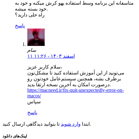
متاسفانه این برنامه وسط استفاده یهو کرش میکنه و خود به
خود بسته میشه.
راه حلی دارید؟
پاسخ
سام
۱۱ اسفند ۱۴۰۳ - ۱۱:۲۶
سلام کاربر عزیز،
می‌تونید از این آموزش استفاده کنید تا مشکل‌تون
برطرف بشه، همچنین سیستم‌عامل خودتون رو
درصورت امکان به آخرین نسخه ارتقا بدید.
https://macneed.ir/fix-quit-unexpectedly-error-on-
macos/
سپاس
پاسخ
تا بتوانید دیدگاهی ارسال کنید.
ابتدا
وارد شوید
لینک‌های دانلود