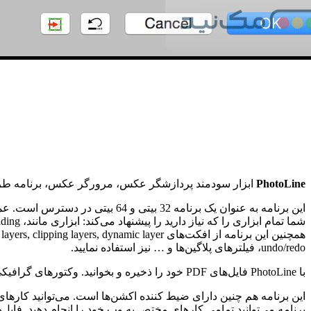
PhotoLine
ابزار سودمند پردازشگر عکس، مرورگر عکس، برنامه طرح 
undo/redo، فیلترهای پلاگین‌ها و … نیز استفاده نمایید.
با PhotoLine فایل‌های PDF خود را ذخیره و بخوانید. وکتور‌های گرافیکی بسازید، اضافه نمایید، حذف نمایید، نقاط وکتوری را حرکت دهید. خطوط را منحنی بزیه تبدیل کنید، از پترن‌ها استفده نمایید و …
برنامه می‌توانید تمامی کارهای مختص به وب خود را انجام دهید. فایل‌های GIF شفاف و انیمیت شده، انیمیشن ها، 00, HD-Photo, Flash format (swf