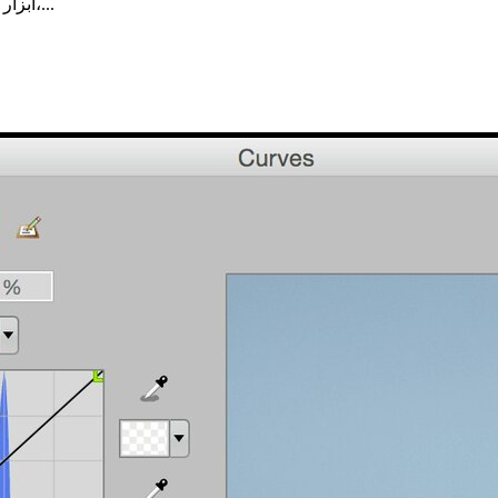
PhotoLine ابزار سودمند پردازشگر عکس، مرورگر عکس، برنامه طرح بند،...