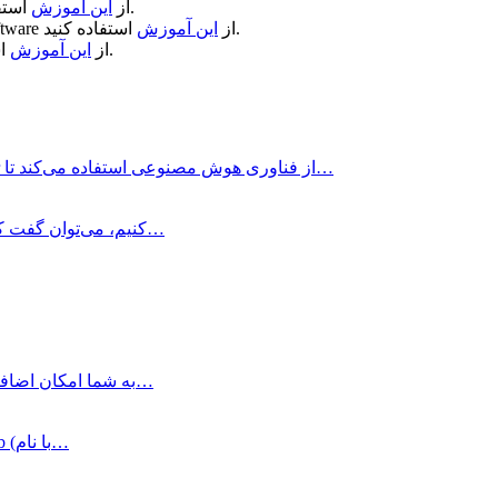
استفاده کنید.
از
این آموزش
استفاده کنید.
از
این آموزش
ftware
استفاده کنید.
از
این آموزش
Aiarty Image Enhancer چیست؟ برنامه Aiarty Image Enhancer از فناوری هوش مصنوعی استفاده می‌کند تا…
اگر بخواهیم تعریف ساده‌ای برای برنامه DxO PureRAW کنیم، می‌توان گفت که این…
برنامه DxO FilmPack به شما امکان اضافه کردن استایل‌های سینمایی را به عکس…
DxO PhotoLab چیست؟ با استفاده از نرم افزار DxO PhotoLab (با نام…