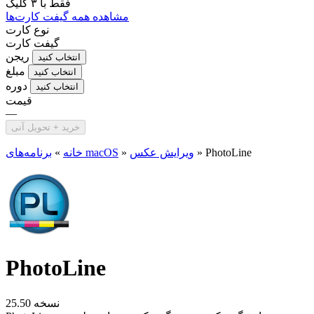
فقط با
۳ کلیک
مشاهده همه گیفت کارت‌ها
نوع کارت
گیفت کارت
ریجن
انتخاب کنید
مبلغ
انتخاب کنید
دوره
انتخاب کنید
قیمت
—
خرید + تحویل آنی
PhotoLine
»
ویرایش عکس
»
برنامه‌های macOS
خانه
»
PhotoLine
نسخه 25.50