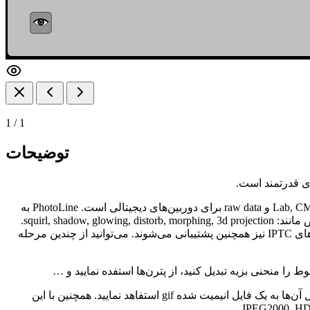
1
/
1
توضیحات
ی قدرتمند است.
این برنامه به عنوان یک برنامه 32 بیتی و 64 بیتی در دسترس است. عملکردهای تصاویر شامل پشتیبانی از Lab, CMYK, 16 bit channels, ICC profiles و raw data برای دوربین‌های دیجیتالی است. PhotoLine به
شما تمام ابزاری را که نیاز دارید را پیشنهاد می‌کند: ابزاری مانند، Painting, cloning, filtering, blending و flood fill، همچنین افکت‌های مخصوص مانند: squirl, shadow, glowing, distorb, morphing, 3d projection.
همچنین این برنامه از افکت‌های working layers, clipping layers, dynamic layer پشتیبانی می‌نماید. داده‌های EXIF دوربین‌های دیجیتالی و داده‌های IPTC نیز همچنین پشتیبانی می‌شوند. می‌توانید از چندین مرحله
این برنامه هم چنین دارای ضیط کننده اکشن‌ها است. می‌توانید کارهای خود را به وسیله این برنامه ضبط نمایید و از batch converter برای تبدیل آن‌ها به یک فایل انیمیت شده gif استفاهد نمایید. همچنین با این