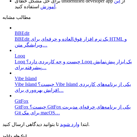
از
این
unidentified developer app
برای حل مشکل خطای
استفاده کنید.
آموزش
مطالب مشابه
BBEdit
BBEdit یک نرم افزار فوق‌العاده و حرفه‌ای برای HTML و
ویرایشگر متن…
Looq
Looq چیست و چه کاربردی دارد؟ Looq یک ابزار پیش‌نمایش
پیشرفته برای…
Vibe Island
Vibe Island چیست؟ Vibe Island یکی از برنامه‌های کاربردی
افزایش بهره‌وری برای…
GitFox
GitFox چیست؟ GitFox یکی از برنامه‌های حرفه‌ای مدیریت
Git برای مک macOS…
تا بتوانید دیدگاهی ارسال کنید.
ابتدا
وارد شوید
لینک‌های دانلود